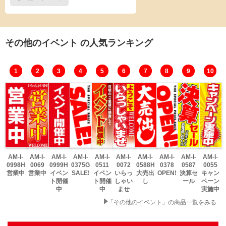
その他のイベント の人気ランキング
1
2
3
4
5
6
7
8
9
10
AM-I-
AM-I-
AM-I-
AM-I-
AM-I-
AM-I-
AM-I-
AM-I-
AM-I-
AM-I-
0998H
0069
0999H
0375G
0511
0072
0588H
0378
0587
0055
営業中
営業中
イベン
SALE!
イベン
いらっ
大売出
OPEN!
決算セ
キャン
ト開催
ト開催
しゃい
し
ール
ペーン
中
中
ませ
実施中
「その他のイベント」の商品一覧をみる