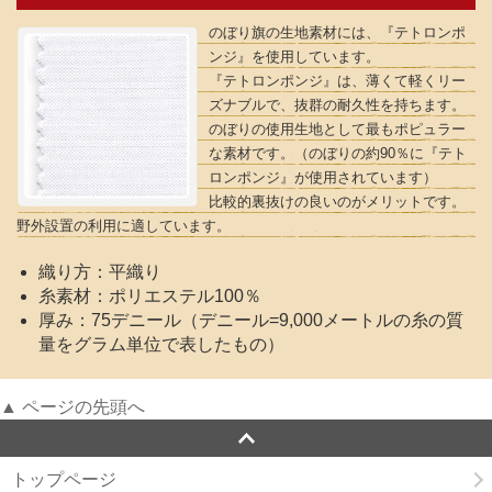
のぼり旗の生地素材には、『テトロンポ
ンジ』を使用しています。
『テトロンポンジ』は、薄くて軽くリー
ズナブルで、抜群の耐久性を持ちます。
のぼりの使用生地として最もポピュラー
な素材です。（のぼりの約90％に『テト
ロンポンジ』が使用されています）
比較的裏抜けの良いのがメリットです。
野外設置の利用に適しています。
織り方：平織り
糸素材：ポリエステル100％
厚み：75デニール（デニール=9,000メートルの糸の質
量をグラム単位で表したもの）
▲ ページの先頭へ
トップページ