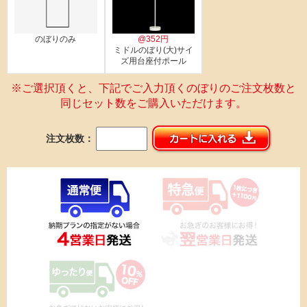
のぼりのみ
@352円
ミドルのぼり(大)サイ
ズ用台座付ポール
※ご選択頂くと、下記でご入力頂くのぼりのご注文枚数と
同じセット数をご購入いただけます。
注文枚数：