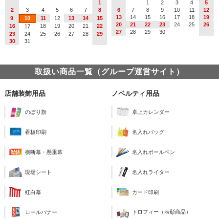
1
1
2
3
4
5
2
3
4
5
6
7
8
6
7
8
9
10
11
12
13
14
15
16
17
18
19
9
10
11
12
13
14
15
20
21
22
23
24
25
26
16
18
19
20
21
22
17
27
28
29
30
23
24
25
26
27
28
29
30
31
取扱い商品一覧（グループ運営サイト）
店舗装飾用品
ノベルティ用品
のぼり旗
卓上カレンダー
看板印刷
名入れバッグ
横断幕・懸垂幕
名入れボールペン
現場シート
名入れライター
紅白幕
カード印刷
トロフィー（表彰商品）
ロールバナー