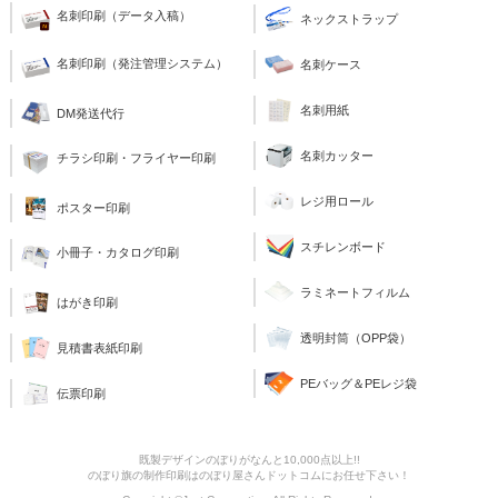
名刺印刷（データ入稿）
ネックストラップ
名刺印刷（発注管理システム）
名刺ケース
名刺用紙
DM発送代行
名刺カッター
チラシ印刷・フライヤー印刷
レジ用ロール
ポスター印刷
スチレンボード
小冊子・カタログ印刷
ラミネートフィルム
はがき印刷
透明封筒（OPP袋）
見積書表紙印刷
PEバッグ＆PEレジ袋
伝票印刷
既製デザインのぼりがなんと10,000点以上!!
のぼり旗の制作印刷はのぼり屋さんドットコムにお任せ下さい！