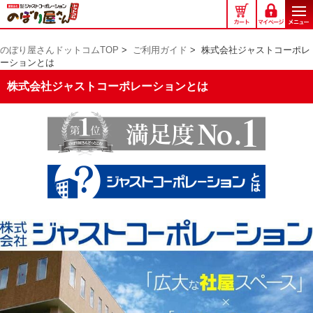
の
ぼ
り
のぼり屋さんドットコムTOP
>
ご利用ガイド
>
株式会社ジャストコーポレ
屋
ーションとは
さ
ん
株式会社ジャストコーポレーションとは
ド
ッ
ト
コ
ム