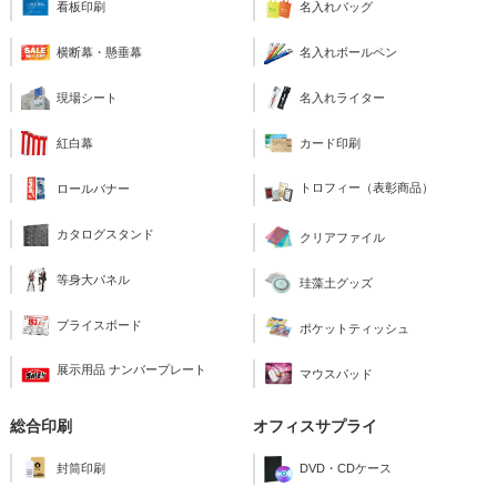
看板印刷
名入れバッグ
横断幕・懸垂幕
名入れボールペン
現場シート
名入れライター
紅白幕
カード印刷
トロフィー（表彰商品）
ロールバナー
カタログスタンド
クリアファイル
等身大パネル
珪藻土グッズ
プライスボード
ポケットティッシュ
展示用品 ナンバープレート
マウスパッド
総合印刷
オフィスサプライ
封筒印刷
DVD・CDケース