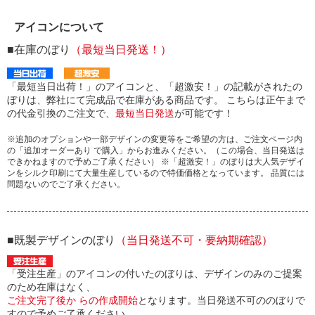
アイコンについて
■在庫のぼり
（最短当日発送！）
「最短当日出荷！」のアイコンと、「超激安！」の記載がされたの
ぼりは、弊社にて完成品で在庫がある商品です。 こちらは正午まで
の代金引換のご注文で、
最短当日発送
が可能です！
※追加のオプションや一部デザインの変更等をご希望の方は、ご注文ページ内
の「追加オーダーあり で購入」からお進みください。（この場合、当日発送は
できかねますので予めご了承ください） ※「超激安！」のぼりは大人気デザイ
ンをシルク印刷にて大量生産しているので特価価格となっています。 品質には
問題ないのでご了承ください。
■既製デザインのぼり
（当日発送不可・要納期確認）
「受注生産」のアイコンの付いたのぼりは、デザインのみのご提案
のため在庫はなく、
ご注文完了後か らの作成開始
となります。当日発送不可ののぼりで
すので予めご了承ください。