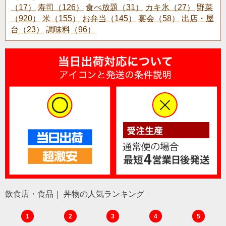
（17）
寿司（126）
食べ放題（31）
カキ氷（27）
野菜
（920）
米（155）
お弁当（145）
宴会（58）
出店・屋
台（23）
調味料（96）
飲食店・食品｜ 丼物の人気ランキング
1
2
3
4
5