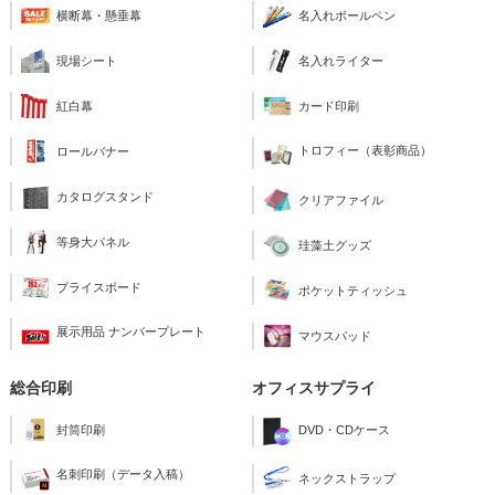
横断幕・懸垂幕
名入れボールペン
現場シート
名入れライター
紅白幕
カード印刷
トロフィー（表彰商品）
ロールバナー
カタログスタンド
クリアファイル
等身大パネル
珪藻土グッズ
プライスボード
ポケットティッシュ
展示用品 ナンバープレート
マウスパッド
総合印刷
オフィスサプライ
封筒印刷
DVD・CDケース
名刺印刷（データ入稿）
ネックストラップ