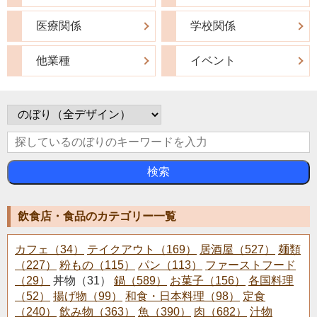
医療関係
学校関係
他業種
イベント
検索
飲食店・食品のカテゴリー一覧
カフェ（34）
テイクアウト（169）
居酒屋（527）
麺類
（227）
粉もの（115）
パン（113）
ファーストフード
（29）
丼物（31）
鍋（589）
お菓子（156）
各国料理
（52）
揚げ物（99）
和食・日本料理（98）
定食
（240）
飲み物（363）
魚（390）
肉（682）
汁物