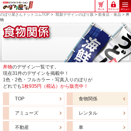
の
ぼ
のぼり屋さんドットコムTOP
>
既製デザインのぼり旗
>
飲食店・食品
> 丼
り
物
屋
さ
ん
ド
ッ
ト
コ
丼物
のデザイン一覧です。
ム
現在31件のデザインを掲載中！
1色・2色・フルカラー・写真入りのぼりが
どれでも
1枚935円（税込）から販売中！
TOP
食物関係
アミューズ
レンタル
不動産
車