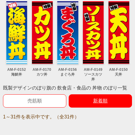
AM-F-0152
AM-F-0170
AM-F-0156
AM-F-0149
AM-F-0150
海鮮丼
カツ丼
まぐろ丼
ソースカツ
天丼
丼
既製デザインのぼり旗の 飲食店・食品の 丼物 のぼり一覧
売筋順
新着順
1～31件を表示中です。（全31件）