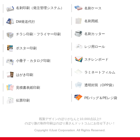
名刺印刷（発注管理システム）
名刺ケース
名刺用紙
DM発送代行
名刺カッター
チラシ印刷・フライヤー印刷
レジ用ロール
ポスター印刷
スチレンボード
小冊子・カタログ印刷
ラミネートフィルム
はがき印刷
透明封筒（OPP袋）
見積書表紙印刷
PEバッグ＆PEレジ袋
伝票印刷
既製デザインのぼりがなんと10,000点以上!!
のぼり旗の制作印刷はのぼり屋さんドットコムにお任せ下さい！
Copyright ©Just Corporation. All Rights Reserved.