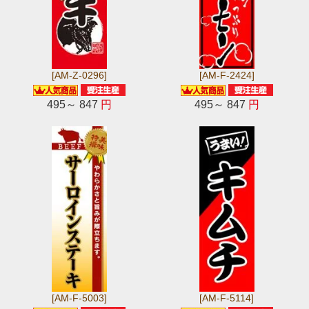
[AM-Z-0296]
[AM-F-2424]
495～ 847
円
495～ 847
円
[AM-F-5003]
[AM-F-5114]