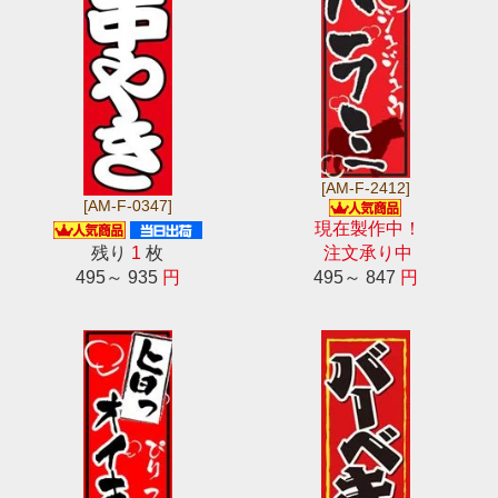
[AM-F-2412]
[AM-F-0347]
現在製作中！
残り
1
枚
注文承り中
495～ 935
円
495～ 847
円