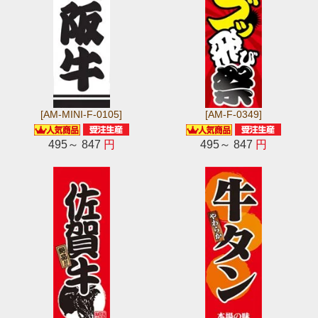
[AM-MINI-F-0105]
[AM-F-0349]
495～ 847
円
495～ 847
円