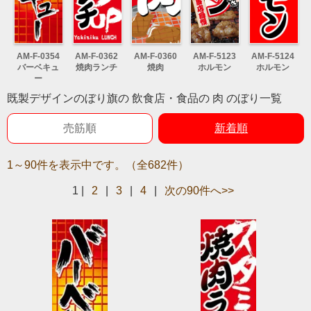
AM-F-0354
AM-F-0362
AM-F-0360
AM-F-5123
AM-F-5124
バーベキュ
焼肉ランチ
焼肉
ホルモン
ホルモン
ー
既製デザインのぼり旗の 飲食店・食品の 肉 のぼり一覧
売筋順
新着順
1～90件を表示中です。（全682件）
1
|
2
|
3
|
4
|
次の90件へ>>