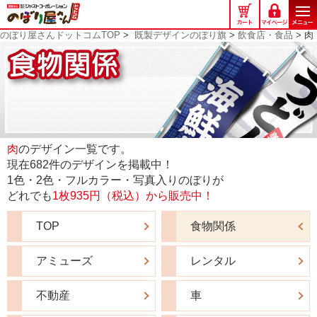
の
ぼ
のぼり屋さんドットコムTOP
>
既製デザインのぼり旗
>
飲食店・食品
> 肉
り
屋
さ
ん
ド
ッ
ト
コ
肉
のデザイン一覧です。
ム
現在682件のデザインを掲載中！
1色・2色・フルカラー・写真入りのぼりが
どれでも
1枚935円（税込）から販売中！
TOP
食物関係
アミューズ
レンタル
不動産
車