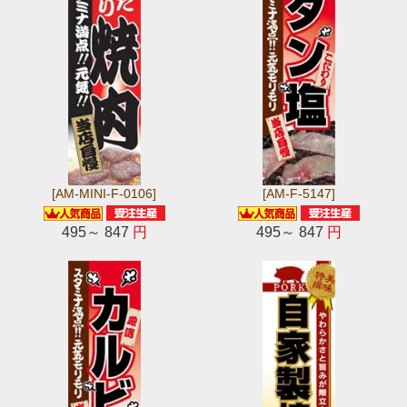
[AM-MINI-F-0106]
[AM-F-5147]
495～ 847
円
495～ 847
円