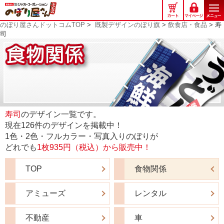
の
ぼ
のぼり屋さんドットコムTOP
>
既製デザインのぼり旗
>
飲食店・食品
> 寿
り
司
屋
さ
ん
ド
ッ
ト
コ
寿司
のデザイン一覧です。
ム
現在126件のデザインを掲載中！
1色・2色・フルカラー・写真入りのぼりが
どれでも
1枚935円（税込）から販売中！
TOP
食物関係
アミューズ
レンタル
不動産
車