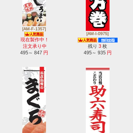
[AM-F-1357]
[AM-I-0975]
現在製作中！
注文承り中
残り
3
枚
495～ 847
円
495～ 935
円