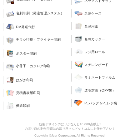
ネックストラップ
名刺印刷（発注管理システム）
名刺ケース
名刺用紙
DM発送代行
名刺カッター
チラシ印刷・フライヤー印刷
レジ用ロール
ポスター印刷
スチレンボード
小冊子・カタログ印刷
ラミネートフィルム
はがき印刷
透明封筒（OPP袋）
見積書表紙印刷
PEバッグ＆PEレジ袋
伝票印刷
既製デザインのぼりがなんと10,000点以上!!
のぼり旗の制作印刷はのぼり屋さんドットコムにお任せ下さい！
Copyright ©Just Corporation. All Rights Reserved.