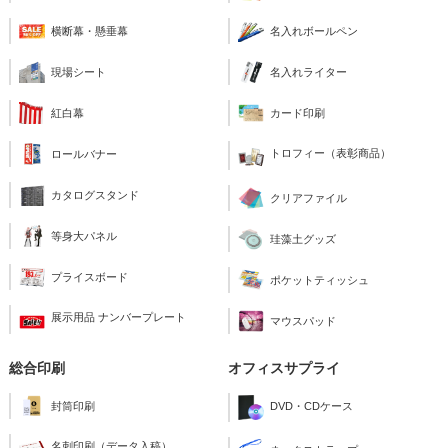
横断幕・懸垂幕
名入れボールペン
現場シート
名入れライター
紅白幕
カード印刷
トロフィー（表彰商品）
ロールバナー
カタログスタンド
クリアファイル
等身大パネル
珪藻土グッズ
プライスボード
ポケットティッシュ
展示用品 ナンバープレート
マウスパッド
総合印刷
オフィスサプライ
封筒印刷
DVD・CDケース
名刺印刷（データ入稿）