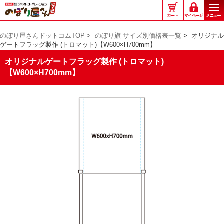
の
ぼ
り
のぼり屋さんドットコムTOP
>
のぼり旗 サイズ別価格表一覧
>
オリジナル
屋
ゲートフラッグ製作 (トロマット)【W600×H700mm】
さ
ん
オリジナルゲートフラッグ製作 (トロマット)
ド
【W600×H700mm】
ッ
ト
コ
ム