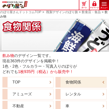
の
ぼ
のぼり屋さんドットコムTOP
>
既製デザインのぼり旗
>
飲食店・食品
> 飲
り
み物
屋
さ
ん
ド
ッ
ト
コ
飲み物
のデザイン一覧です。
ム
現在363件のデザインを掲載中！
1色・2色・フルカラー・写真入りのぼりが
どれでも
1枚935円（税込）から販売中！
TOP
食物関係
アミューズ
レンタル
不動産
車