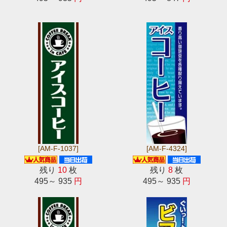
[AM-F-1037]
[AM-F-4324]
残り
10
枚
残り
8
枚
495～ 935
円
495～ 935
円