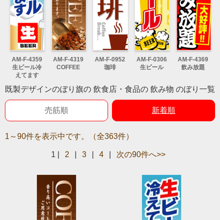
AM-F-4359
AM-F-4319
AM-F-0952
AM-F-0306
AM-F-4369
生ビール冷
COFFEE
珈琲
生ビール
飲み放題
えてます
既製デザインのぼり旗の 飲食店・食品の 飲み物 のぼり一覧
売筋順
新着順
1～90件を表示中です。（全363件）
1
|
2
|
3
|
4
|
次の90件へ>>