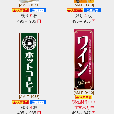
[AM-F-1071]
[AM-F-0310]
残り
9
枚
残り
4
枚
495～ 935
円
495～ 935
円
[AM-F-0410]
[AM-F-1038]
現在製作中！
残り
4
枚
注文承り中
495～ 935
円
495～ 847
円