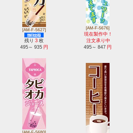
[AM-F-5676]
[AM-F-5627]
現在製作中！
残り
3
枚
注文承り中
495～ 935
円
495～ 847
円
[AM-F-5680]