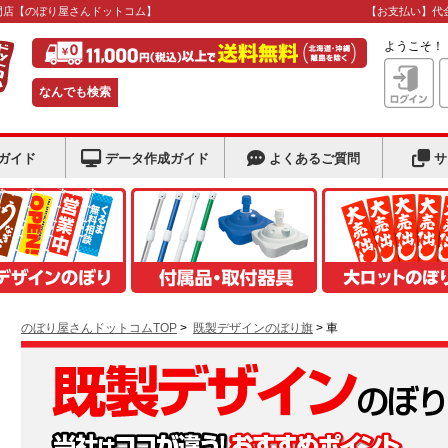
門店
【のぼり屋さんドットコム】
【お支払い】代
ようこそ
なんでも検索
ガイド
データ作成ガイド
よくあるご質問
サ
のぼり屋さんドットコムTOP
>
既製デザインのぼり旗
> 車