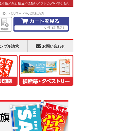
金引換／銀行振込／後払い／クレカ／NP掛け払い
！
ID、パスワードをお忘れの方
0
円
（計
0
点）
ンプル請求
お問い合わせ