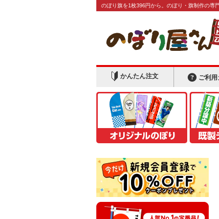
のぼり旗を1枚396円から。のぼり・旗制作の専
かんたん注文
ご利用