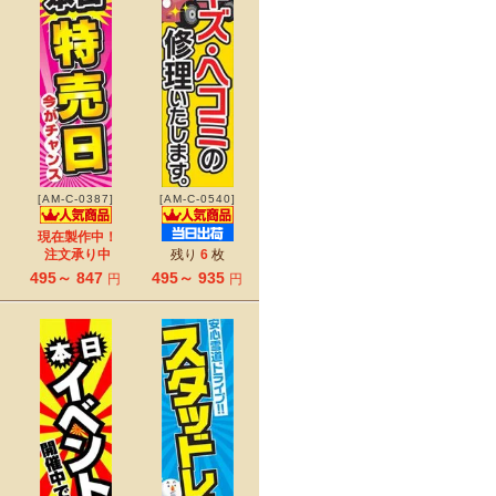
[AM-C-0387]
[AM-C-0540]
現在製作中！
注文承り中
残り
6
枚
495～ 847
495～ 935
円
円