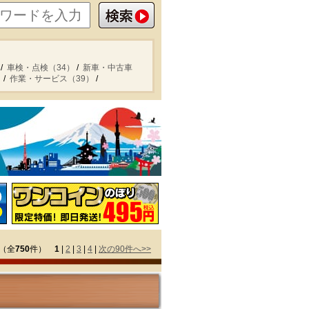
車検・点検（34）
新車・中古車
）
作業・サービス（39）
（全
750
件）
1
|
2
|
3
|
4
|
次の90件へ>>