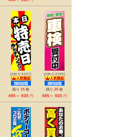
円
[AM-C-0107]
[AM-C-0295]
残り
15
枚
残り
20
枚
495～ 935
495～ 935
円
円