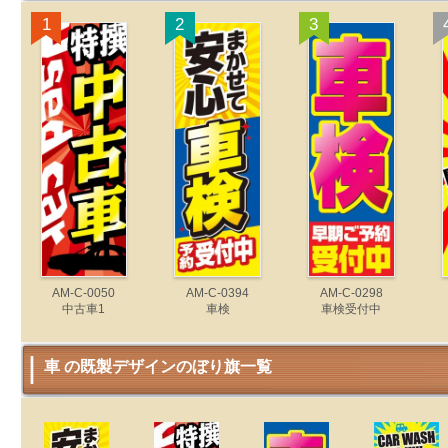
1
2
3
AM-C-0050
AM-C-0394
AM-C-0298
中古車1
車検
車検受付中
車 の既製デザインのぼり旗一覧