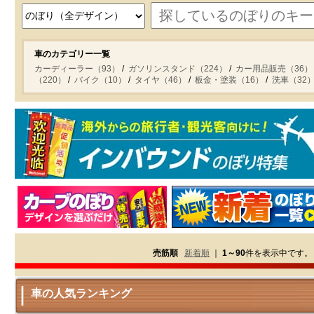
車のカテゴリー一覧
カーディーラー（93）
ガソリンスタンド（224）
カー用品販売（36）
（220）
バイク（10）
タイヤ（46）
板金・塗装（16）
洗車（32
売筋順
新着順
｜
1～90
件を表示中です。
車の人気ランキング