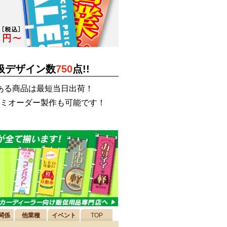
扱デザイン数
750
点!!
ある商品は最短当日出荷！
ミオーダー製作も可能です！
関係
他業種
イベント
TOP