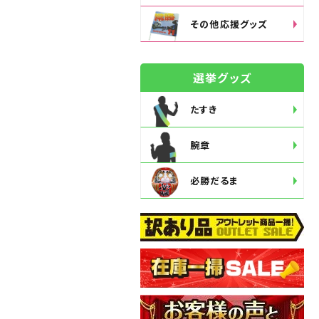
その他応援グッズ
選挙グッズ
たすき
腕章
必勝だるま