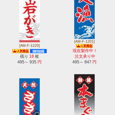
[AM-F-1201]
[AM-F-1220]
現在製作中！
残り
18
枚
注文承り中
495～ 935
円
495～ 847
円