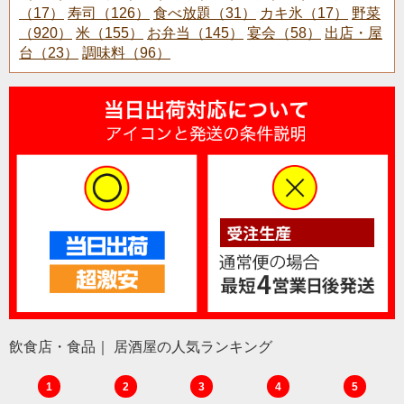
（17）
寿司（126）
食べ放題（31）
カキ氷（17）
野菜
（920）
米（155）
お弁当（145）
宴会（58）
出店・屋
台（23）
調味料（96）
飲食店・食品｜ 居酒屋の人気ランキング
1
2
3
4
5