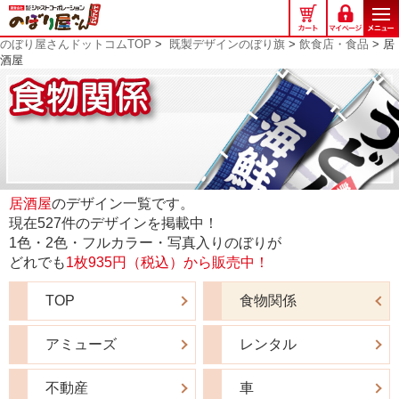
の
ぼ
のぼり屋さんドットコムTOP
>
既製デザインのぼり旗
>
飲食店・食品
> 居
り
酒屋
屋
さ
ん
ド
ッ
ト
コ
居酒屋
のデザイン一覧です。
ム
現在527件のデザインを掲載中！
1色・2色・フルカラー・写真入りのぼりが
どれでも
1枚935円（税込）から販売中！
TOP
食物関係
アミューズ
レンタル
不動産
車