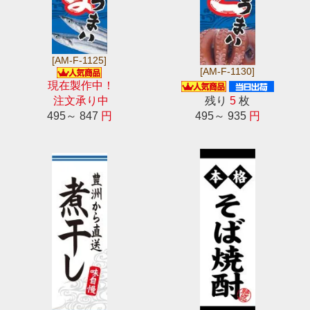
[AM-F-1125]
[AM-F-1130]
現在製作中！
注文承り中
残り
5
枚
495～ 847
円
495～ 935
円