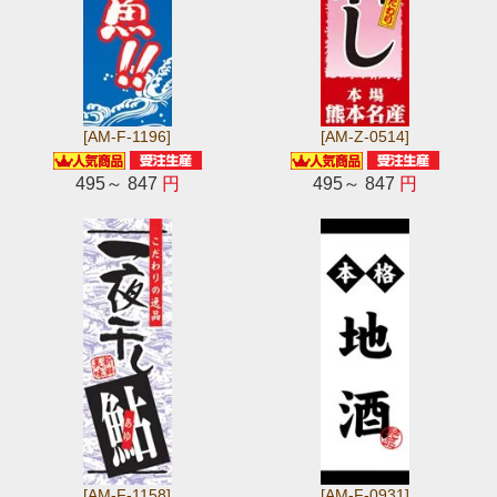
[AM-F-1196]
[AM-Z-0514]
495～ 847
円
495～ 847
円
[AM-F-1158]
[AM-F-0931]