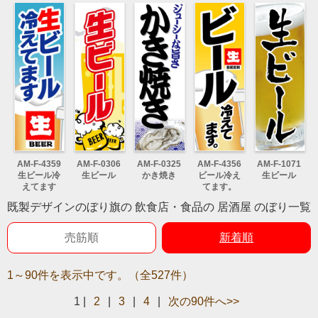
AM-F-4359
AM-F-0306
AM-F-0325
AM-F-4356
AM-F-1071
生ビール冷
生ビール
かき焼き
ビール冷え
生ビール
えてます
てます。
既製デザインのぼり旗の 飲食店・食品の 居酒屋 のぼり一覧
売筋順
新着順
1～90件を表示中です。（全527件）
1
|
2
|
3
|
4
|
次の90件へ>>