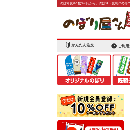
のぼり旗を1枚396円から。のぼり・旗制作の専
かんたん注文
ご利用