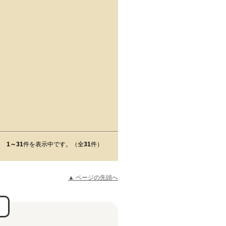
1～31
件を表示中です。（全
31
件）
▲ ページの先頭へ