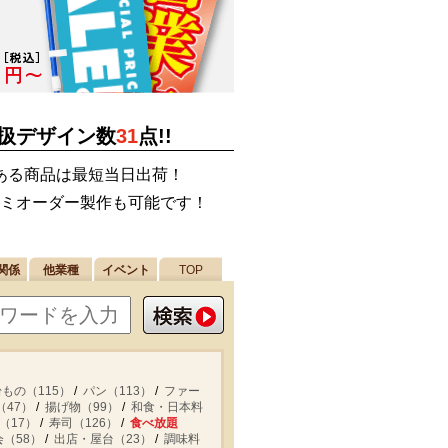
扱デザイン数
31
点!!
ある商品は最短当日出荷！
ミオーダー製作も可能です！
関係
他業種
イベント
TOP
粉もの（115）
パン（113）
ファー
（47）
揚げ物（99）
和食・日本料
（17）
寿司（126）
食べ放題
会（58）
出店・屋台（23）
調味料