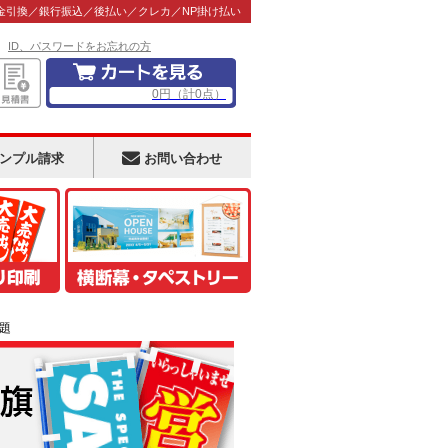
金引換／銀行振込／後払い／クレカ／NP掛け払い
！
ID、パスワードをお忘れの方
0
円
（計
0
点）
ンプル請求
お問い合わせ
放題