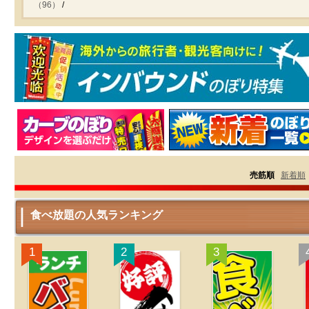
（96）
売筋順
新着順
食べ放題の人気ランキング
1
2
3