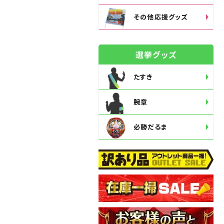
その他応援グッズ
選挙グッズ
たすき
腕章
必勝だるま