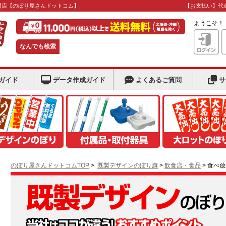
門店
【のぼり屋さんドットコム】
【お支払い】代
ようこそ
なんでも検索
ガイド
データ作成ガイド
よくあるご質問
サ
のぼり屋さんドットコムTOP
>
既製デザインのぼり旗
>
飲食店・食品
> 食べ