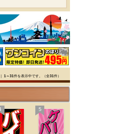
｜
1～31
件を表示中です。（全
31
件）
4
5