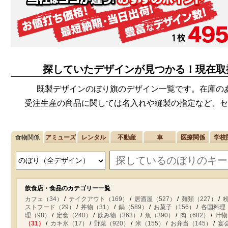
探していたデザインが見つかる！現在取
既製デザインのぼり旗のデザイン一覧です。在庫の
受注生産の商品に関しては名入れや縫製の指定など、セ
食物関係
アミューズ
レンタル
不動産
車
医療関係
学校
飲食店・食品のカテゴリー一覧
カフェ（34）
テイクアウト（169）
居酒屋（527）
麺類（227）
ストフード（29）
丼物（31）
鍋（589）
お菓子（156）
各国料理
理（98）
定食（240）
飲み物（363）
魚（390）
肉（682）
汁物
（31）
カキ氷（17）
野菜（920）
米（155）
お弁当（145）
宴