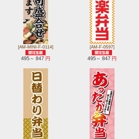
[AM-MINI-F-0114]
[AM-F-0597]
495～ 847
円
495～ 847
円