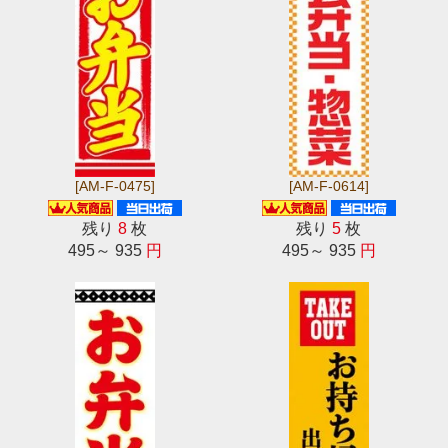
[AM-F-0475]
[AM-F-0614]
残り
8
枚
残り
5
枚
495～ 935
円
495～ 935
円