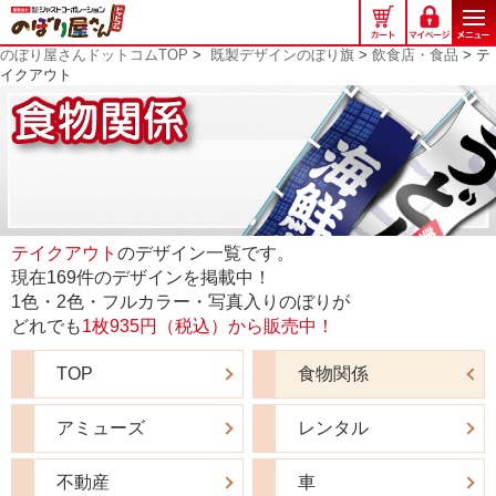
の
ぼ
のぼり屋さんドットコムTOP
>
既製デザインのぼり旗
>
飲食店・食品
> テ
り
イクアウト
屋
さ
ん
ド
ッ
ト
コ
テイクアウト
のデザイン一覧です。
ム
現在169件のデザインを掲載中！
1色・2色・フルカラー・写真入りのぼりが
どれでも
1枚935円（税込）から販売中！
TOP
食物関係
アミューズ
レンタル
不動産
車