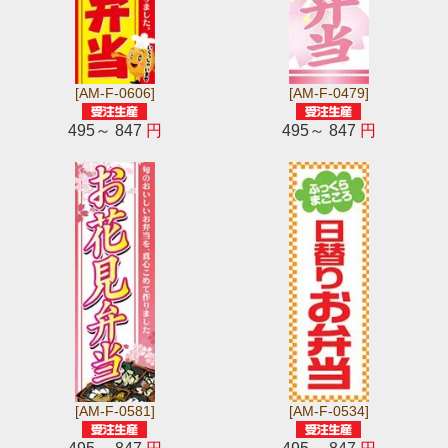
[AM-F-0606]
[AM-F-0479]
495～ 847
円
495～ 847
円
[AM-F-0581]
[AM-F-0534]