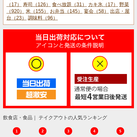
（17）
寿司（126）
食べ放題（31）
カキ氷（17）
野菜
（920）
米（155）
お弁当（145）
宴会（58）
出店・屋
台（23）
調味料（96）
飲食店・食品｜ テイクアウトの人気ランキング
1
2
3
4
5