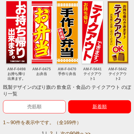
AM-F-0498
AM-F-0475
AM-F-0470
AM-F-5641
AM-F-5642
お持ち帰り
お弁当
手作り弁当
テイクアウ
テイクアウ
出来ます。
ト1
ト2
既製デザインのぼり旗の 飲食店・食品の テイクアウト のぼ
り一覧
売筋順
新着順
1～90件を表示中です。（全169件）
1
|
2
|
次の90件へ>>