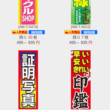
[AM-T-0474]
[AM-T-0012]
残り
10
枚
残り
7
枚
495～ 935
円
495～ 935
円