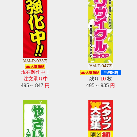
[AM-R-0337]
[AM-T-0473]
現在製作中！
注文承り中
残り
10
枚
495～ 847
円
495～ 935
円