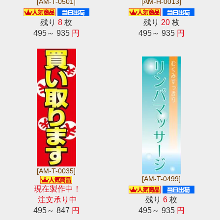
[AM-T-0501]
[AM-H-0013]
残り
8
枚
残り
20
枚
495～ 935
円
495～ 935
円
[AM-T-0035]
[AM-T-0499]
現在製作中！
注文承り中
残り
6
枚
495～ 847
円
495～ 935
円