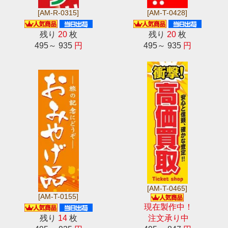
[AM-R-0315]
[AM-T-0428]
残り
20
枚
残り
20
枚
495～ 935
円
495～ 935
円
[AM-T-0465]
[AM-T-0155]
現在製作中！
残り
14
枚
注文承り中