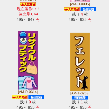
[AM-H-0005]
現在製作中！
注文承り中
残り
4
枚
495～ 847
円
495～ 935
円
[AM-R-0314]
[AM-T-0269]
残り
9
枚
残り
1
枚
495～ 935
円
495～ 935
円