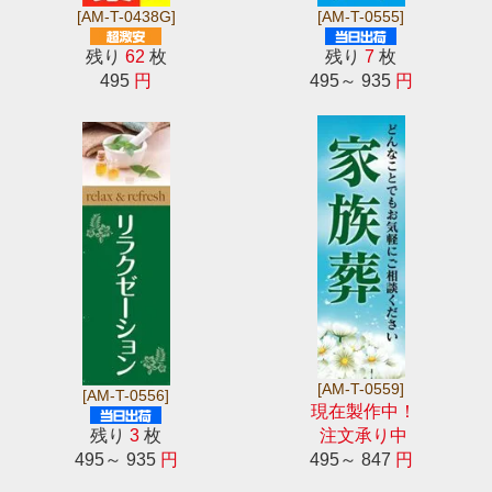
[AM-T-0438G]
[AM-T-0555]
残り
62
枚
残り
7
枚
495
円
495～ 935
円
[AM-T-0559]
[AM-T-0556]
現在製作中！
残り
3
枚
注文承り中
495～ 935
円
495～ 847
円