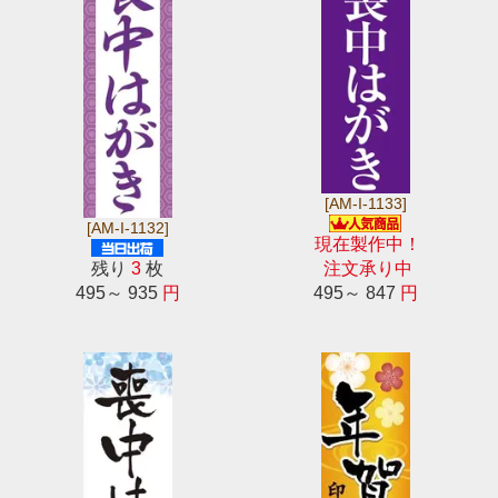
[AM-I-1133]
[AM-I-1132]
現在製作中！
残り
3
枚
注文承り中
495～ 935
円
495～ 847
円