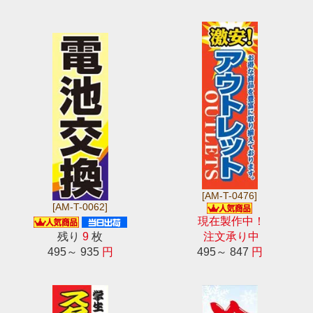
[AM-T-0476]
[AM-T-0062]
現在製作中！
残り
9
枚
注文承り中
495～ 935
円
495～ 847
円