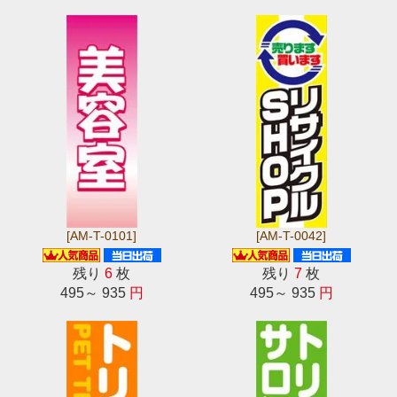
[AM-T-0101]
[AM-T-0042]
残り
6
枚
残り
7
枚
495～ 935
円
495～ 935
円