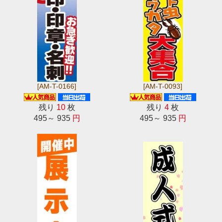
[AM-T-0166]
[AM-T-0093]
残り
10
枚
残り
4
枚
495～ 935
円
495～ 935
円