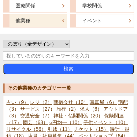
医療関係
学校関係
他業種
イベント
検索
その他業種のカテゴリー一覧
占い（9）
レジ（2）
葬儀会社（10）
写真屋（6）
宅配
（3）
サービス（27）
旅行（2）
求人（6）
アウトドア
（3）
交通安全（7）
神社・仏閣関係（20）
保険関連
（17）
園芸（68）
○円均一（10）
子供イベント（10）
リサイクル（56）
引越（11）
チケット（15）
時計・眼
鏡（18）
店員・社員募集（44）
ペットショップ（64）