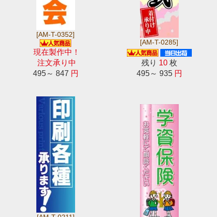
[AM-T-0352]
[AM-T-0285]
現在製作中！
注文承り中
残り
10
枚
495～ 847
円
495～ 935
円
[AM-T-0211]