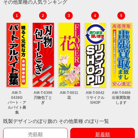
その他業種の人気ランキング
1
2
3
4
5
AM-T-
AM-T-0396
AM-T-0011
AM-T-0042
AM-T-0466
0438G
刃物包丁と
花
リサイクル
出張買取致
パート・ア
ぎ
SHOP
します
ルバイト募
集
既製デザインのぼり旗の その他業種 のぼり一覧
売筋順
新着順