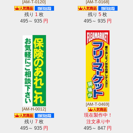
[AM-T-0120]
[AM-T-0168]
残り
1
枚
残り
5
枚
495～ 935
円
495～ 935
円
[AM-T-0469]
[AM-H-0012]
現在製作中！
残り
7
枚
注文承り中
495～ 935
円
495～ 847
円