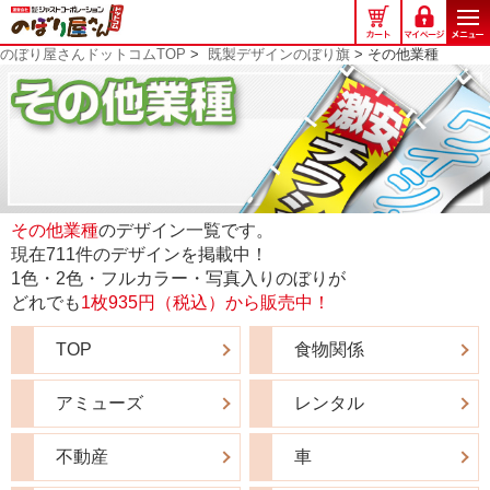
の
ぼ
のぼり屋さんドットコムTOP
>
既製デザインのぼり旗
> その他業種
り
屋
さ
ん
ド
ッ
ト
コ
その他業種
のデザイン一覧です。
ム
現在711件のデザインを掲載中！
1色・2色・フルカラー・写真入りのぼりが
どれでも
1枚935円（税込）から販売中！
TOP
食物関係
アミューズ
レンタル
不動産
車