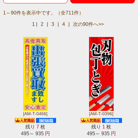
1～90件を表示中です。（全711件）
1
|
2
|
3
|
4
|
次の90件へ>>
[AM-T-0466]
[AM-T-0396]
残り
7
枚
残り
1
枚
495～ 935
円
495～ 935
円