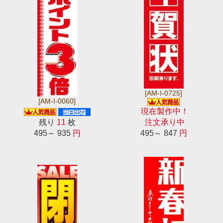
[AM-I-0725]
[AM-I-0060]
現在製作中！
残り
11
枚
注文承り中
495～ 935
円
495～ 847
円