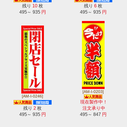
残り
10
枚
残り
6
枚
495～ 935
円
495～ 935
円
[AM-I-0203]
[AM-I-0246]
現在製作中！
残り
2
枚
注文承り中
495～ 935
円
495～ 847
円