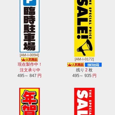
[AM-I-0094]
[AM-I-0172]
現在製作中！
注文承り中
残り
2
枚
495～ 847
円
495～ 935
円