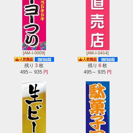
[AM-I-0009]
[AM-I-0414]
残り
3
枚
残り
6
枚
495～ 935
円
495～ 935
円