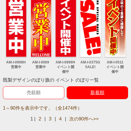
AM-I-0998H
AM-I-0069
AM-I-0999H
AM-I-0375G
AM-I-0511
営業中
営業中
イベント開
SALE!
イベント開
催中
催中
既製デザインのぼり旗の イベント のぼり一覧
売筋順
新着順
1～90件を表示中です。（全1474件）
1
|
2
|
3
|
4
|
次の90件へ>>