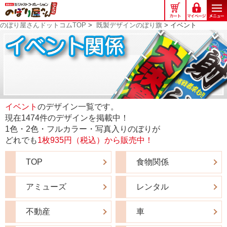
の
ぼ
のぼり屋さんドットコムTOP
>
既製デザインのぼり旗
> イベント
り
屋
さ
ん
ド
ッ
ト
コ
イベント
のデザイン一覧です。
ム
現在1474件のデザインを掲載中！
1色・2色・フルカラー・写真入りのぼりが
どれでも
1枚935円（税込）から販売中！
TOP
食物関係
アミューズ
レンタル
不動産
車