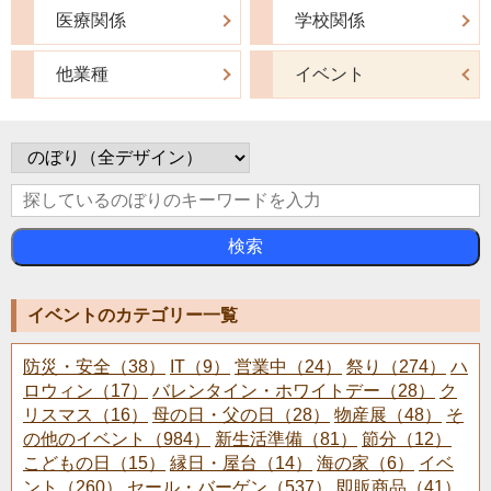
医療関係
学校関係
他業種
イベント
検索
イベントのカテゴリー一覧
防災・安全（38）
IT（9）
営業中（24）
祭り（274）
ハ
ロウィン（17）
バレンタイン・ホワイトデー（28）
ク
リスマス（16）
母の日・父の日（28）
物産展（48）
そ
の他のイベント（984）
新生活準備（81）
節分（12）
こどもの日（15）
縁日・屋台（14）
海の家（6）
イベ
ント（260）
セール・バーゲン（537）
即販商品（41）