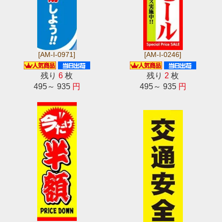
[AM-I-0971]
[AM-I-0246]
残り
6
枚
残り
2
枚
495～ 935
円
495～ 935
円