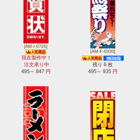
[AM-I-0725]
[AM-F-0330]
現在製作中！
注文承り中
残り
6
枚
495～ 847
円
495～ 935
円