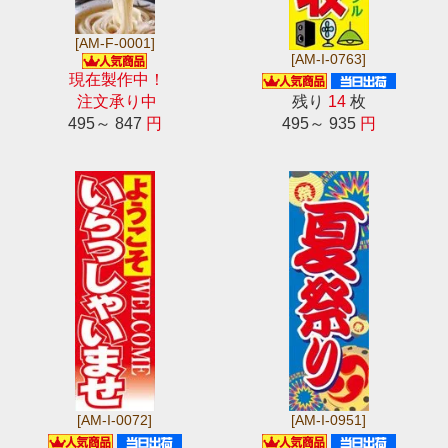
[AM-F-0001]
[AM-I-0763]
現在製作中！
注文承り中
残り
14
枚
495～ 847
円
495～ 935
円
[AM-I-0072]
[AM-I-0951]