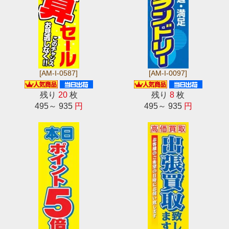
[AM-I-0587]
[AM-I-0097]
残り
20
枚
残り
8
枚
495～ 935
円
495～ 935
円