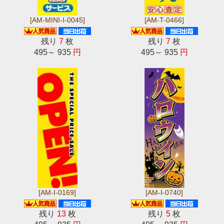
[AM-MINI-I-0045]
[AM-T-0466]
残り
7
枚
残り
7
枚
495～ 935
円
495～ 935
円
[AM-I-0169]
[AM-I-0740]
残り
13
枚
残り
5
枚