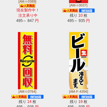
[AM-I-0389]
[AM-I-0037]
現在製作中！
注文承り中
残り
10
枚
495～ 847
円
495～ 935
円
[AM-I-0764]
[AM-F-4356]
残り
14
枚
残り
19
枚
495～ 935
円
495～ 935
円