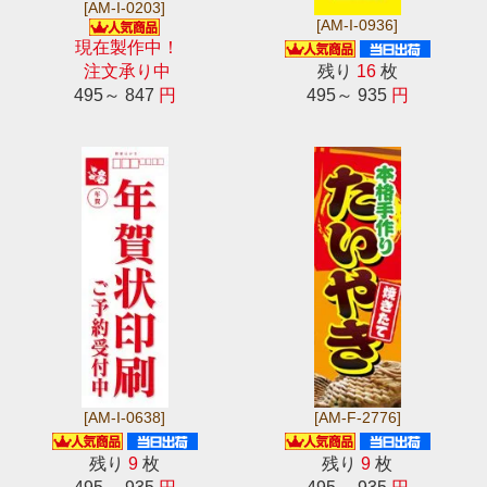
[AM-I-0203]
[AM-I-0936]
現在製作中！
注文承り中
残り
16
枚
495～ 847
円
495～ 935
円
[AM-I-0638]
[AM-F-2776]
残り
9
枚
残り
9
枚