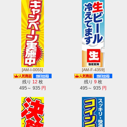
[AM-I-0055]
[AM-F-4359]
残り
12
枚
残り
9
枚
495～ 935
円
495～ 935
円