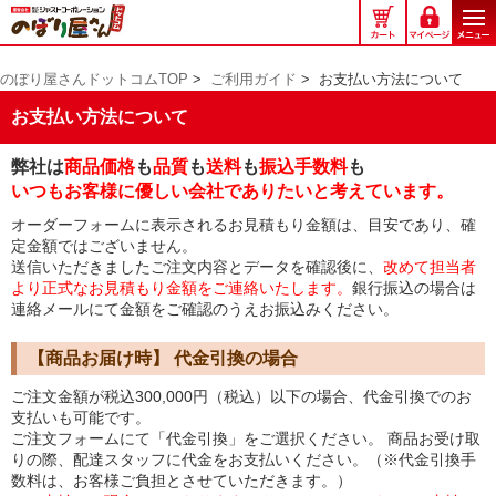
の
ぼ
り
のぼり屋さんドットコムTOP
>
ご利用ガイド
>
お支払い方法について
屋
さ
お支払い方法について
ん
ド
弊社は
商品価格
も
品質
も
送料
も
振込手数料
も
ッ
いつもお客様に優しい会社でありたいと考えています。
ト
オーダーフォームに表示されるお見積もり金額は、目安であり、確
コ
定金額ではございません。
ム
送信いただきましたご注文内容とデータを確認後に、
改めて担当者
より正式なお見積もり金額をご連絡いたします。
銀行振込の場合は
連絡メールにて金額をご確認のうえお振込みください。
【商品お届け時】 代金引換の場合
ご注文金額が税込300,000円（税込）以下の場合、代金引換でのお
支払いも可能です。
ご注文フォームにて「代金引換」をご選択ください。 商品お受け取
りの際、配達スタッフに代金をお支払いください。（※代金引換手
数料は、お客様ご負担とさせていただきます。）