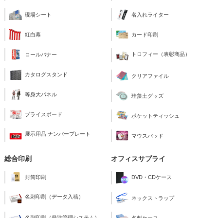
現場シート
名入れライター
紅白幕
カード印刷
トロフィー（表彰商品）
ロールバナー
カタログスタンド
クリアファイル
等身大パネル
珪藻土グッズ
プライスボード
ポケットティッシュ
展示用品 ナンバープレート
マウスパッド
総合印刷
オフィスサプライ
封筒印刷
DVD・CDケース
名刺印刷（データ入稿）
ネックストラップ
名刺印刷（発注管理システム）