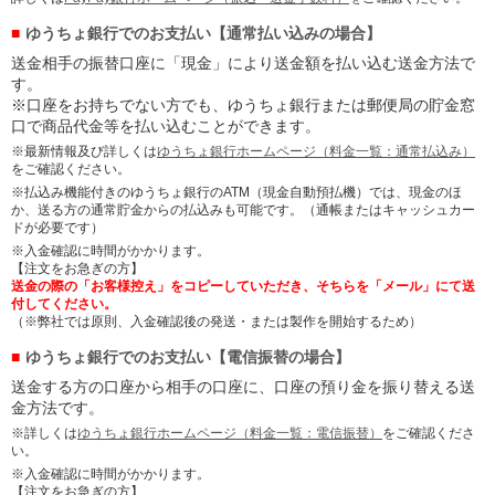
ゆうちょ銀行でのお支払い【通常払い込みの場合】
送金相手の振替口座に「現金」により送金額を払い込む送金方法で
す。
※口座をお持ちでない方でも、ゆうちょ銀行または郵便局の貯金窓
口で商品代金等を払い込むことができます。
※最新情報及び詳しくは
ゆうちょ銀行ホームページ（料金一覧：通常払込み）
をご確認ください。
※払込み機能付きのゆうちょ銀行のATM（現金自動預払機）では、現金のほ
か、送る方の通常貯金からの払込みも可能です。（通帳またはキャッシュカー
ドが必要です）
※入金確認に時間がかかります。
【注文をお急ぎの方】
送金の際の「お客様控え」をコピーしていただき、そちらを「メール」にて送
付してください。
（※弊社では原則、入金確認後の発送・または製作を開始するため）
ゆうちょ銀行でのお支払い【電信振替の場合】
送金する方の口座から相手の口座に、口座の預り金を振り替える送
金方法です。
※詳しくは
ゆうちょ銀行ホームページ（料金一覧：電信振替）
をご確認くださ
い。
※入金確認に時間がかかります。
【注文をお急ぎの方】