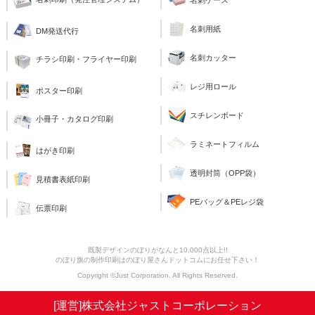
名刺ケース
名刺用紙
DM発送代行
名刺カッター
チラシ印刷・フライヤー印刷
レジ用ロール
ポスター印刷
スチレンボード
小冊子・カタログ印刷
ラミネートフィルム
はがき印刷
透明封筒（OPP袋）
見積書表紙印刷
PEバッグ＆PEレジ袋
伝票印刷
既製デザインのぼりがなんと10,000点以上!!
のぼり旗の制作印刷はのぼり屋さんドットコムにお任せ下さい！
Copyright ©Just Corporation. All Rights Reserved.
[運営]株式会社ジャストコーポレーション