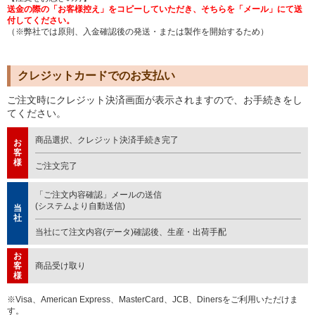
送金の際の「お客様控え」をコピーしていただき、そちらを「メール」にて送
付してください。
（※弊社では原則、入金確認後の発送・または製作を開始するため）
クレジットカードでのお支払い
ご注文時にクレジット決済画面が表示されますので、お手続きをし
てください。
商品選択、クレジット決済手続き完了
お
客
様
ご注文完了
「ご注文内容確認」メールの送信
(システムより自動送信)
当
社
当社にて注文内容(データ)確認後、生産・出荷手配
お
客
商品受け取り
様
※Visa、American Express、MasterCard、JCB、Dinersをご利用いただけま
す。