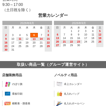
9:30～17:00
（土日祝を除く）
営業カレンダー
2026年8月
2026年9月
日
月
火
水
木
金
土
日
月
火
水
木
金
土
1
1
2
3
4
5
6
7
8
9
10
11
12
2
3
4
5
6
7
8
13
14
15
16
17
18
19
9
10
11
12
14
15
13
20
21
22
23
24
25
26
16
17
18
19
20
21
22
27
28
29
30
23
24
25
26
27
28
29
30
31
取扱い商品一覧（グループ運営サイト）
店舗装飾用品
ノベルティ用品
のぼり旗
卓上カレンダー
看板印刷
名入れバッグ
横断幕・懸垂幕
名入れボールペン