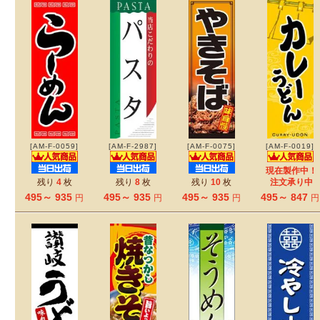
[AM-F-0059]
[AM-F-2987]
[AM-F-0075]
[AM-F-0019]
現在製作中！
残り
4
枚
残り
8
枚
残り
10
枚
注文承り中
495～ 935
495～ 935
495～ 935
495～ 847
円
円
円
円