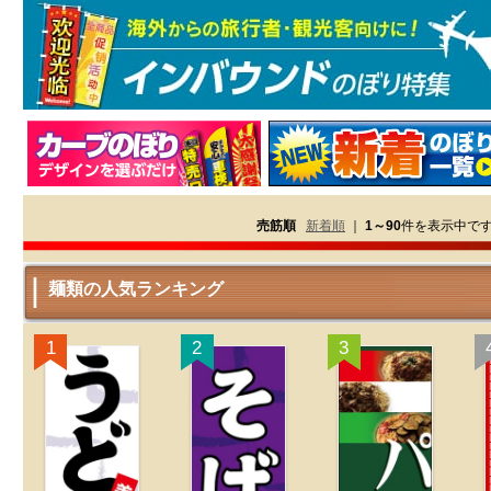
売筋順
新着順
｜
1～90
件を表示中で
麺類の人気ランキング
1
2
3