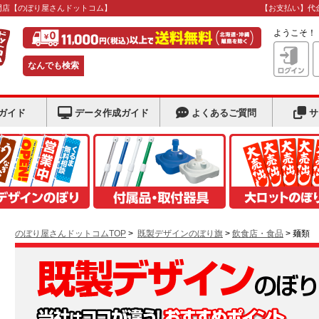
門店
【のぼり屋さんドットコム】
【お支払い】代
ようこそ
なんでも検索
ガイド
データ作成ガイド
よくあるご質問
サ
のぼり屋さんドットコムTOP
>
既製デザインのぼり旗
>
飲食店・食品
> 麺類