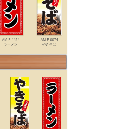
AM-F-4454
AM-F-0074
ラーメン
やきそば