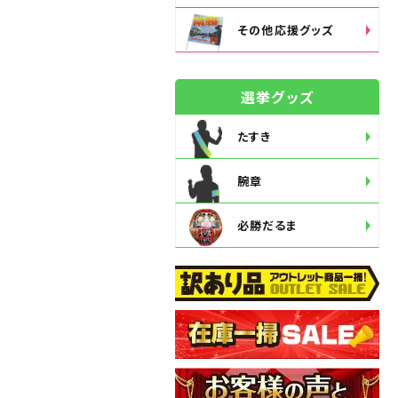
その他応援グッズ
選挙グッズ
たすき
腕章
必勝だるま