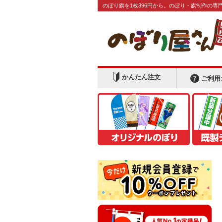
のぼり旗を1枚396円から。のぼり・旗制作の専
かんたん注文
ご利用