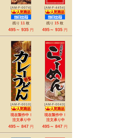
[AM-F-0074]
[AM-F-4454]
残り
11
枚
残り
15
枚
495～ 935
495～ 935
円
円
[AM-F-0010]
[AM-F-0043]
現在製作中！
現在製作中！
注文承り中
注文承り中
495～ 847
495～ 847
円
円