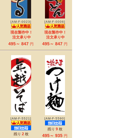
[AM-F-0023]
[AM-F-0006]
現在製作中！
現在製作中！
注文承り中
注文承り中
495～ 847
495～ 847
円
円
[AM-F-5521]
[AM-F-5590]
残り
9
枚
残り
2
枚
495～ 935
円