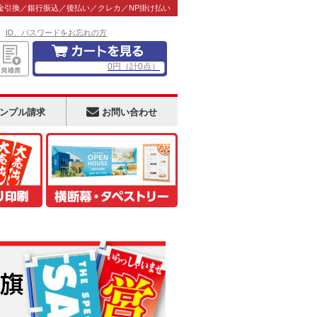
金引換／銀行振込／後払い／クレカ／NP掛け払い
！
ID、パスワードをお忘れの方
0
円
（計
0
点）
ンプル請求
お問い合わせ