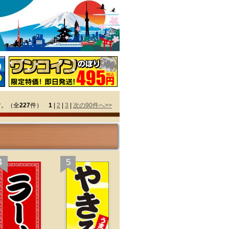
す。（全
227
件）
1
|
2
|
3
|
次の90件へ>>
4
5