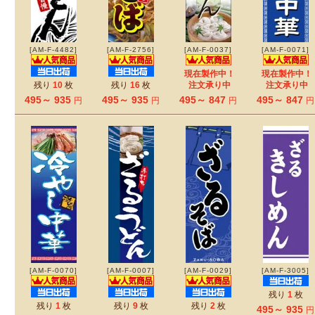
[AM-F-4482]
[AM-F-2756]
[AM-F-0037]
[AM-F-0071]
現在製作中！
現在製作中！
残り
10
枚
残り
16
枚
注文承り中
注文承り中
495～ 935
495～ 935
495～ 847
495～ 847
円
円
円
円
[AM-F-0070]
[AM-F-0007]
[AM-F-0029]
[AM-F-3005]
残り
1
枚
残り
1
枚
残り
9
枚
残り
2
枚
495～ 935
円