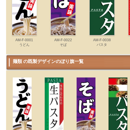
AM-F-0001
AM-F-0022
AM-F-0038
うどん
そば
パスタ
麺類 の既製デザインのぼり旗一覧