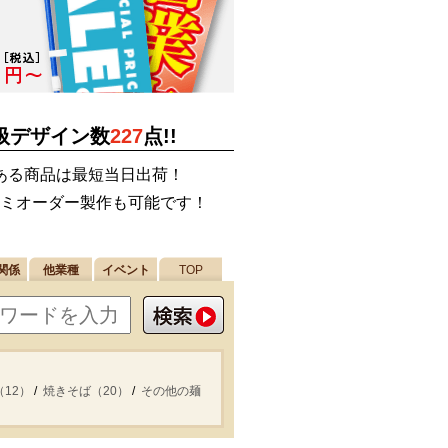
扱デザイン数
227
点!!
ある商品は最短当日出荷！
ミオーダー製作も可能です！
関係
他業種
イベント
TOP
12）
焼きそば（20）
その他の麺