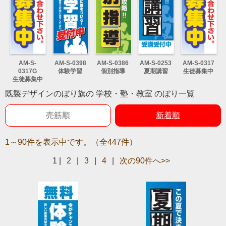
AM-S-
AM-S-0398
AM-S-0386
AM-S-0253
AM-S-0317
0317G
体験学習
個別指導
夏期講習
生徒募集中
生徒募集中
既製デザインのぼり旗の 学校・塾・教室 のぼり一覧
売筋順
新着順
1～90件を表示中です。（全447件）
1
|
2
|
3
|
4
|
次の90件へ>>