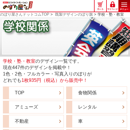
の
ぼ
のぼり屋さんドットコムTOP
>
既製デザインのぼり旗
> 学校・塾・教室
り
屋
さ
ん
ド
ッ
ト
コ
学校・塾・教室
のデザイン一覧です。
ム
現在447件のデザインを掲載中！
1色・2色・フルカラー・写真入りのぼりが
どれでも
1枚935円（税込）から販売中！
TOP
食物関係
アミューズ
レンタル
不動産
車