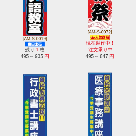
[AM-S-0072]
[AM-S-0019]
現在製作中！
残り
1
枚
注文承り中
495～ 935
円
495～ 847
円