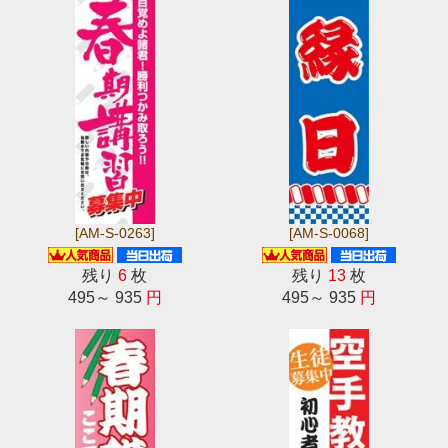
[AM-S-0263]
[AM-S-0068]
残り
6
枚
残り
13
枚
495～ 935
円
495～ 935
円