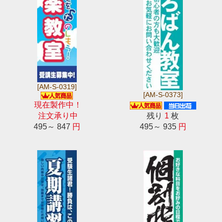
[AM-S-0319]
[AM-S-0373]
現在製作中！
注文承り中
残り
1
枚
495～ 847
円
495～ 935
円