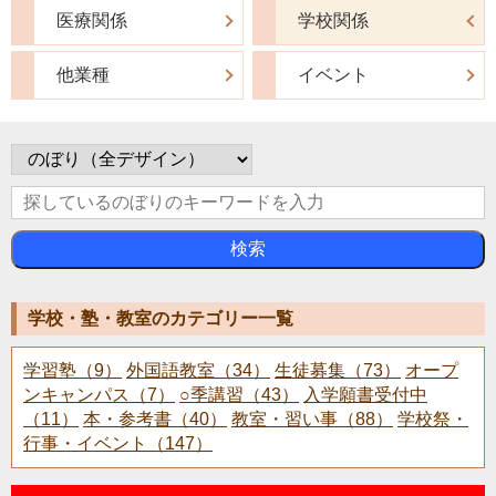
医療関係
学校関係
他業種
イベント
検索
学校・塾・教室のカテゴリー一覧
学習塾（9）
外国語教室（34）
生徒募集（73）
オープ
ンキャンパス（7）
○季講習（43）
入学願書受付中
（11）
本・参考書（40）
教室・習い事（88）
学校祭・
行事・イベント（147）