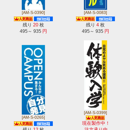
[AM-S-0390]
[AM-S-0083]
残り
20
枚
残り
4
枚
495～ 935
円
495～ 935
円
[AM-S-0399]
[AM-S-0265]
現在製作中！
残り
12
枚
注文承り中