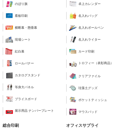
のぼり旗
卓上カレンダー
看板印刷
名入れバッグ
横断幕・懸垂幕
名入れボールペン
現場シート
名入れライター
紅白幕
カード印刷
トロフィー（表彰商品）
ロールバナー
カタログスタンド
クリアファイル
等身大パネル
珪藻土グッズ
プライスボード
ポケットティッシュ
展示用品 ナンバープレート
マウスパッド
総合印刷
オフィスサプライ