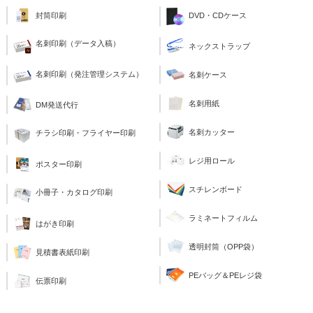
封筒印刷
DVD・CDケース
名刺印刷（データ入稿）
ネックストラップ
名刺印刷（発注管理システム）
名刺ケース
名刺用紙
DM発送代行
名刺カッター
チラシ印刷・フライヤー印刷
レジ用ロール
ポスター印刷
スチレンボード
小冊子・カタログ印刷
ラミネートフィルム
はがき印刷
透明封筒（OPP袋）
見積書表紙印刷
PEバッグ＆PEレジ袋
伝票印刷