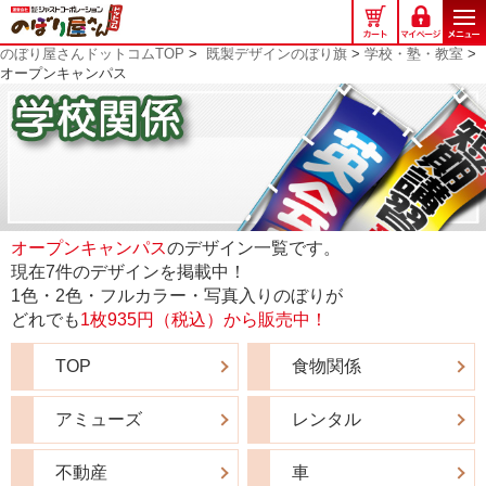
の
ぼ
のぼり屋さんドットコムTOP
>
既製デザインのぼり旗
>
学校・塾・教室
>
り
オープンキャンパス
屋
さ
ん
ド
ッ
ト
コ
オープンキャンパス
のデザイン一覧です。
ム
現在7件のデザインを掲載中！
1色・2色・フルカラー・写真入りのぼりが
どれでも
1枚935円（税込）から販売中！
TOP
食物関係
アミューズ
レンタル
不動産
車