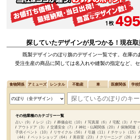
探していたデザインが見つかる！現在取
既製デザインのぼり旗のデザイン一覧です。在庫の
受注生産の商品に関しては名入れや縫製の指定など、セ
食物関係
アミューズ
レンタル
不動産
車
医療関係
学校
その他業種のカテゴリー一覧
占い（9）
レジ（2）
葬儀会社（10）
写真屋（6）
宅配（3）
サ
アウトドア（3）
交通安全（7）
神社・仏閣関係（20）
保険関連（
子供イベント（10）
リサイクル（56）
引越（11）
チケット（15）
（44）
ペットショップ（64）
美容室（23）
クリーニング（26）