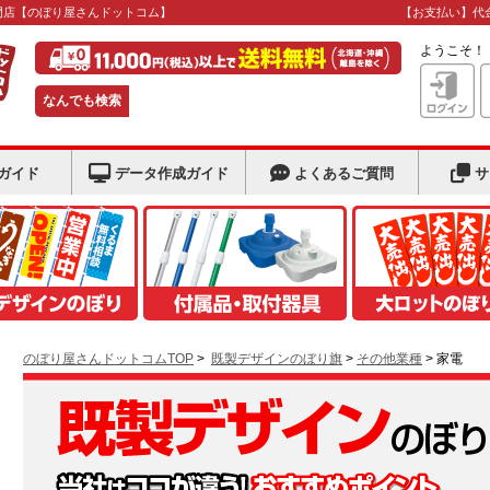
門店
【のぼり屋さんドットコム】
【お支払い】代
ようこそ
なんでも検索
ガイド
データ作成ガイド
よくあるご質問
サ
のぼり屋さんドットコムTOP
>
既製デザインのぼり旗
>
その他業種
> 家電