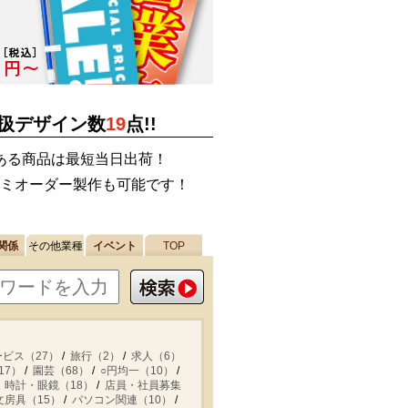
扱デザイン数
19
点!!
ある商品は最短当日出荷！
ミオーダー製作も可能です！
関係
その他業種
イベント
TOP
ービス（27）
旅行（2）
求人（6）
17）
園芸（68）
○円均一（10）
時計・眼鏡（18）
店員・社員募集
文房具（15）
パソコン関連（10）