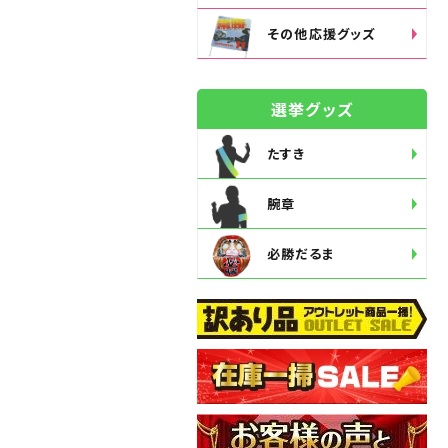
その他応援グッズ
選挙グッズ
たすき
腕章
必勝だるま