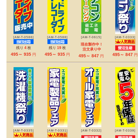
[AM-T-0586]
[AM-T-0588]
[AM-T-0615]
[AM-T-0333]
現在製作中！
残り
4
枚
残り
19
枚
注文承り中
495～ 935
495～ 935
495～ 847
円
円
円
495～ 847
円
[AM-T-0335]
[AM-T-0331]
[AM-T-0332]
[AM-T-0339]