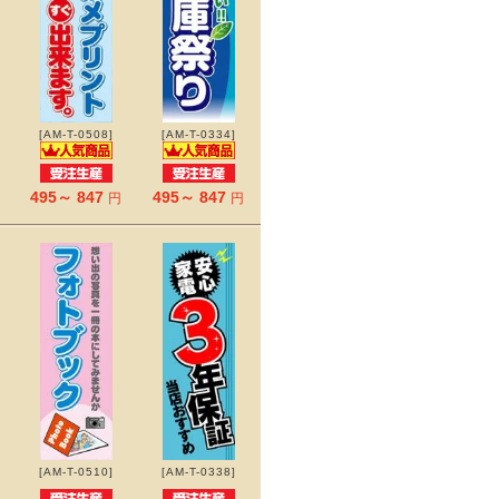
[AM-T-0508]
[AM-T-0334]
495～ 847
495～ 847
円
円
[AM-T-0510]
[AM-T-0338]