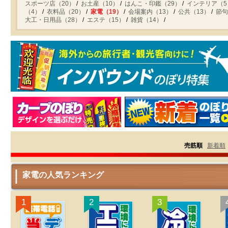
スポーツ店（20）
お土産（10）
はんこ・印鑑（29）
インテリア（5
（4）
衣料品（20）
家電（19）
会場案内（13）
公共（13）
節句
大工・日用品（28）
エステ（15）
雑貨（14）
売筋順
新着順
家電の人気ランキング
1
2
3