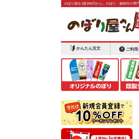
のぼり旗を1枚396円から。のぼり・旗制作の専
かんたん注文
ご利用