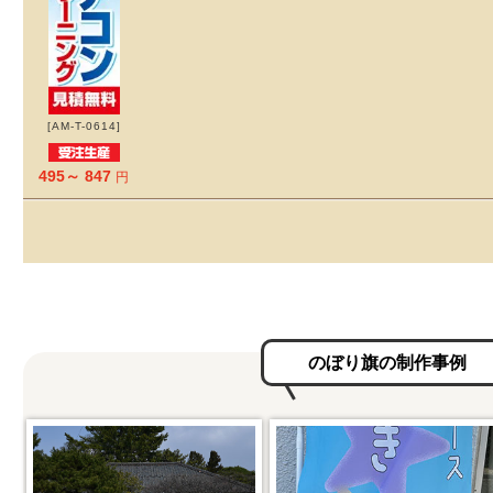
[AM-T-0614]
495～ 847
円
のぼり旗の制作事例