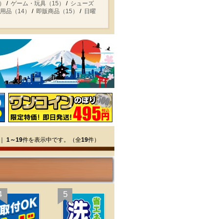
）
ゲーム・玩具（15）
シューズ
用品（14）
即販商品（15）
日曜
｜
1～19
件を表示中です。（全
19
件）
4
5