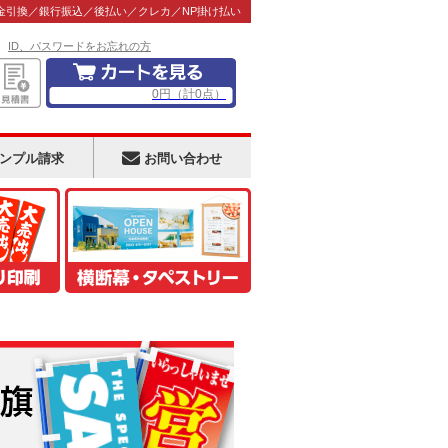
金引換／銀行振込／後払い／クレカ／NP掛け払い
！
ID、パスワードをお忘れの方
0
円
（計
0
点）
ンプル請求
お問い合わせ