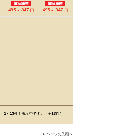
495～ 847
495～ 847
円
円
1～13
件を表示中です。（全
13
件）
▲ ページの先頭へ