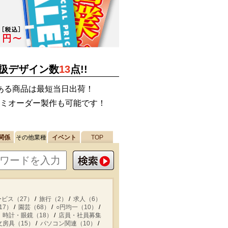
扱デザイン数
13
点!!
ある商品は最短当日出荷！
ミオーダー製作も可能です！
関係
その他業種
イベント
TOP
ービス（27）
旅行（2）
求人（6）
17）
園芸（68）
○円均一（10）
時計・眼鏡（18）
店員・社員募集
文房具（15）
パソコン関連（10）