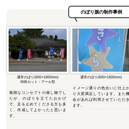
のぼり旗の制作事例
通常のぼり(600×1800mm)
通常のぼり(600×1800mm)
特殊カット：アール型
イメージ通りの色合いに仕上
複雑なコンセプトの催し物でし
り大変満足しています。また
たが、のぼりを立てたおかげ
会があれば利用させていただ
で、足を止めてくださる方も多
ます。
く、作成してよかったと思いま
す。