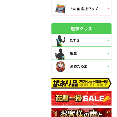
その他応援グッズ
選挙グッズ
たすき
腕章
必勝だるま