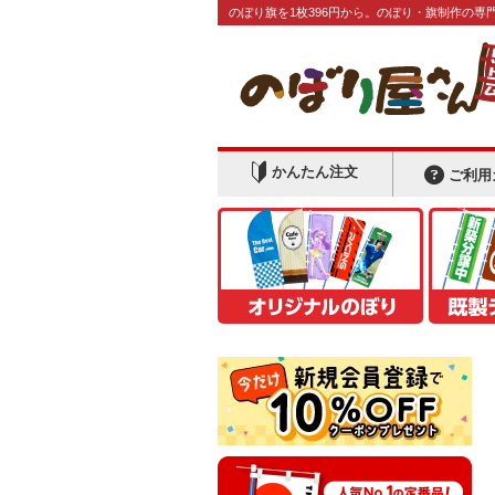
のぼり旗を1枚396円から。のぼり・旗制作の専
かんたん注文
ご利用