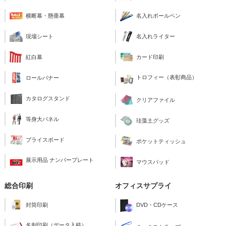
横断幕・懸垂幕
名入れボールペン
現場シート
名入れライター
紅白幕
カード印刷
トロフィー（表彰商品）
ロールバナー
カタログスタンド
クリアファイル
等身大パネル
珪藻土グッズ
プライスボード
ポケットティッシュ
展示用品 ナンバープレート
マウスパッド
総合印刷
オフィスサプライ
封筒印刷
DVD・CDケース
名刺印刷（データ入稿）