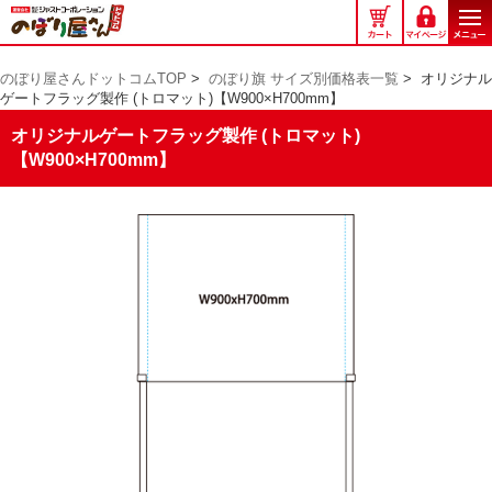
の
ぼ
り
のぼり屋さんドットコムTOP
>
のぼり旗 サイズ別価格表一覧
>
オリジナル
屋
ゲートフラッグ製作 (トロマット)【W900×H700mm】
さ
ん
オリジナルゲートフラッグ製作 (トロマット)
ド
【W900×H700mm】
ッ
ト
コ
ム