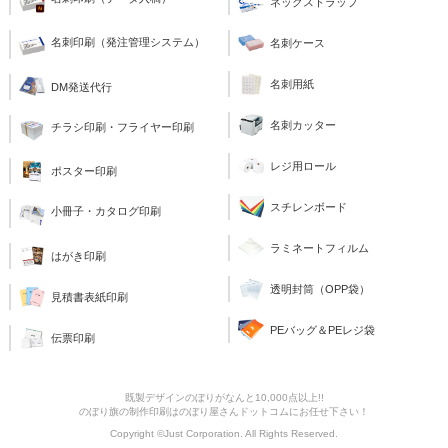
ネックストラップ
名刺印刷（発注管理システム）
名刺ケース
名刺用紙
DM発送代行
名刺カッター
チラシ印刷・フライヤー印刷
レジ用ロール
ポスター印刷
スチレンボード
小冊子・カタログ印刷
ラミネートフィルム
はがき印刷
透明封筒（OPP袋）
見積書表紙印刷
PEバッグ＆PEレジ袋
伝票印刷
既製デザインのぼりがなんと10,000点以上!!
のぼり旗の制作印刷はのぼり屋さんドットコムにお任せ下さい！
Copyright ©Just Corporation. All Rights Reserved.