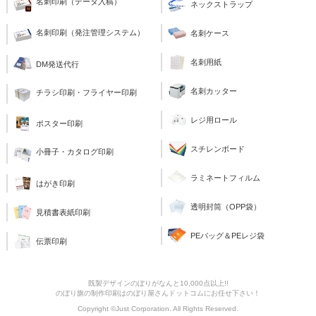
名刺印刷（データ入稿）
ネックストラップ
名刺印刷（発注管理システム）
名刺ケース
名刺用紙
DM発送代行
名刺カッター
チラシ印刷・フライヤー印刷
レジ用ロール
ポスター印刷
スチレンボード
小冊子・カタログ印刷
ラミネートフィルム
はがき印刷
透明封筒（OPP袋）
見積書表紙印刷
PEバッグ＆PEレジ袋
伝票印刷
既製デザインのぼりがなんと10,000点以上!!
のぼり旗の制作印刷はのぼり屋さんドットコムにお任せ下さい！
Copyright ©Just Corporation. All Rights Reserved.