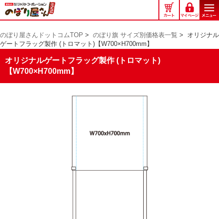
の
ぼ
り
のぼり屋さんドットコムTOP
>
のぼり旗 サイズ別価格表一覧
>
オリジナル
屋
ゲートフラッグ製作 (トロマット)【W700×H700mm】
さ
ん
オリジナルゲートフラッグ製作 (トロマット)
ド
【W700×H700mm】
ッ
ト
コ
ム