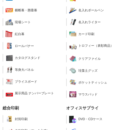
横断幕・懸垂幕
名入れボールペン
現場シート
名入れライター
紅白幕
カード印刷
トロフィー（表彰商品）
ロールバナー
カタログスタンド
クリアファイル
等身大パネル
珪藻土グッズ
プライスボード
ポケットティッシュ
展示用品 ナンバープレート
マウスパッド
総合印刷
オフィスサプライ
封筒印刷
DVD・CDケース