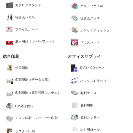
カタログスタンド
クリアファイル
等身大パネル
珪藻土グッズ
プライスボード
ポケットティッシュ
展示用品 ナンバープレート
マウスパッド
総合印刷
オフィスサプライ
封筒印刷
DVD・CDケース
名刺印刷（データ入稿）
ネックストラップ
名刺印刷（発注管理システム）
名刺ケース
名刺用紙
DM発送代行
名刺カッター
チラシ印刷・フライヤー印刷
レジ用ロール
ポスター印刷