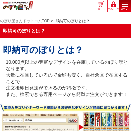
の
ぼ
り
のぼり屋さんドットコムTOP
>
即納可のぼりとは？
屋
さ
即納可のぼりとは？
ん
ド
即納可のぼりとは？
ッ
ト
コ
10,000点以上の豊富なデザインを在庫しているのぼり旗と
ム
なります。
大量に在庫しているので金額も安く、自社倉庫で在庫する
ことで
注文後即日発送ができるのが特徴です。
また、検索できる専用ページから簡単に注文ができます！