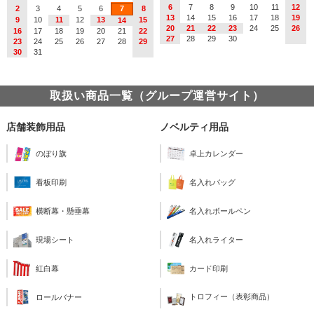
6
7
8
9
10
11
12
2
3
4
5
6
7
8
13
14
15
16
17
18
19
9
10
11
12
13
15
14
20
21
22
23
24
25
26
16
17
18
19
20
21
22
27
28
29
30
23
24
25
26
27
28
29
30
31
取扱い商品一覧（グループ運営サイト）
店舗装飾用品
ノベルティ用品
のぼり旗
卓上カレンダー
看板印刷
名入れバッグ
横断幕・懸垂幕
名入れボールペン
現場シート
名入れライター
紅白幕
カード印刷
トロフィー（表彰商品）
ロールバナー