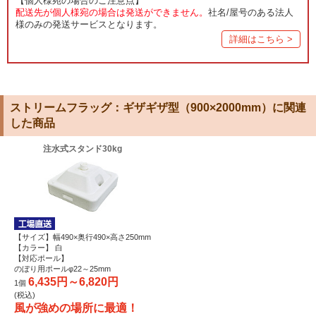
【個人様宛の場合のご注意点】
配送先が個人様宛の場合は発送ができません。
社名/屋号のある法人
様のみの発送サービスとなります。
詳細はこちら >
ストリームフラッグ：ギザギザ型（900×2000mm）に関連
した商品
注水式スタンド30kg
【サイズ】幅490×奥行490×高さ250mm
【カラー】 白
【対応ポール】
のぼり用ポールφ22～25mm
6,435円～6,820円
1個
(税込)
風が強めの場所に最適！