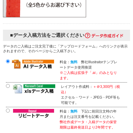
■データ入稿方法をご選択ください
データのご入稿はご注文完了後に「アップロードフォーム」へのリンクが表示
されますので、そのページからご入稿下さい。
料金：
無料
弊社Illustratorテンプレ
ートデータ使用推奨
※ご入稿は拡張子「.ai」のみとなり
ます。
レイアウト作成料：
＋＠3,300円（税
込）
エクセル・ワード・JPEG・PDF等も
可能です。
料金：
無料
下記に前回注文時の年
月または注文番号を記載ください。
弊社作成データ・入稿データの保管
期限は最終発送日より2年間です。