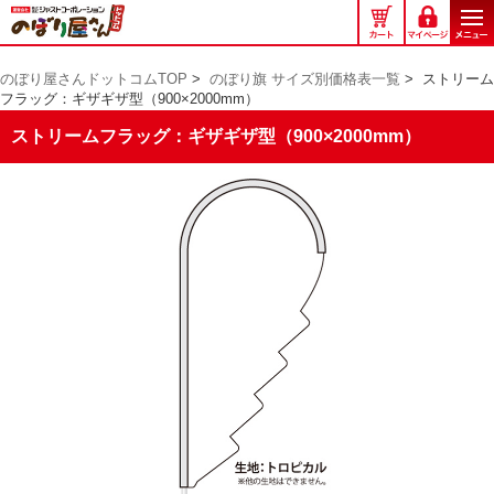
の
ぼ
り
のぼり屋さんドットコムTOP
>
のぼり旗 サイズ別価格表一覧
>
ストリーム
屋
フラッグ：ギザギザ型（900×2000mm）
さ
ん
ストリームフラッグ：ギザギザ型（900×2000mm）
ド
ッ
ト
コ
ム