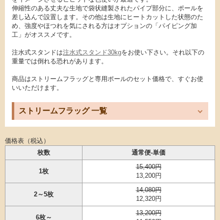
伸縮性のある丈夫な生地で袋状縫製されたパイプ部分に、ポールを
差し込んで設置します。その他は生地にヒートカットした状態のた
め、強度やほつれを気にされる方はオプションの「パイピング加
工」がオススメです。
注水式スタンドは
注水式スタンド30kg
をお使い下さい。それ以下の
重量では倒れる恐れがあります。
商品はストリームフラッグと専用ポールのセット価格で、すぐお使
いいただけます。
ストリームフラッグ 一覧
価格表（税込）
枚数
通常便-単価
15,400円
1枚
13,200円
14,080円
2～5枚
12,320円
13,200円
6枚～