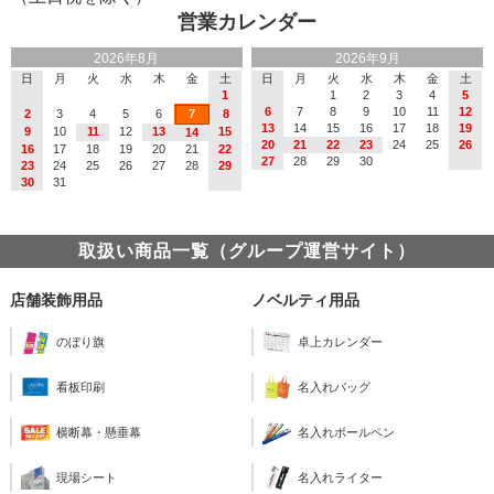
営業カレンダー
2026年8月
2026年9月
日
月
火
水
木
金
土
日
月
火
水
木
金
土
1
1
2
3
4
5
6
7
8
9
10
11
12
2
3
4
5
6
7
8
13
14
15
16
17
18
19
9
10
11
12
13
15
14
20
21
22
23
24
25
26
16
17
18
19
20
21
22
27
28
29
30
23
24
25
26
27
28
29
30
31
取扱い商品一覧（グループ運営サイト）
店舗装飾用品
ノベルティ用品
のぼり旗
卓上カレンダー
看板印刷
名入れバッグ
横断幕・懸垂幕
名入れボールペン
現場シート
名入れライター