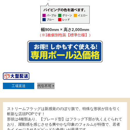
幅900mm × 高さ2,000mm
（※1枚個別包装【標準仕様】）
工場直送
代引不可 ×
ストリームフラッグは新感覚ののぼり旗で、特殊な形状が目を引く
斬新な店頭POPです！
形状は4種類あり、【ブレード型】はフラッグ下部が丸くえぐられて
おり、躍動感を感じさせる爽やかな印象のフォルムが特徴で、若者
をイメージさせるビビッドな色使いが最適です。