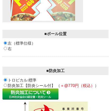
■ポール位置
左（標準仕様）
右
■防炎加工
トロピカル:標準
防炎加工【防炎シール付】 （
＋@770円（税込）
）