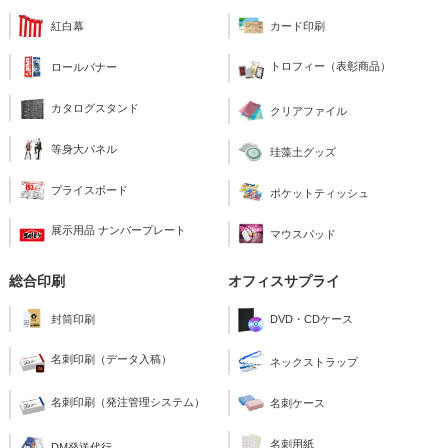
紅白幕
カード印刷
トロフィー（表彰商品）
ロールバナー
カタログスタンド
クリアファイル
等身大パネル
珪藻土グッズ
プライスボード
ポケットティッシュ
展示用品 ナンバープレート
マウスパッド
総合印刷
オフィスサプライ
封筒印刷
DVD・CDケース
名刺印刷（データ入稿）
ネックストラップ
名刺印刷（発注管理システム）
名刺ケース
名刺用紙
DM発送代行