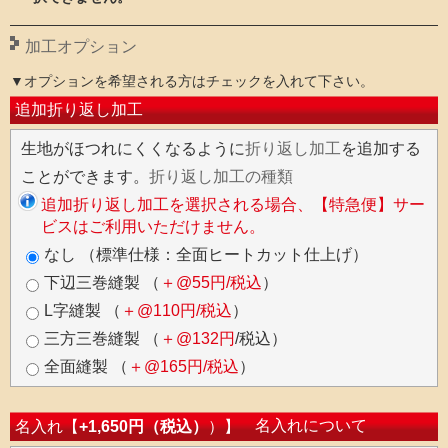
加工オプション
▼オプションを希望される方はチェックを入れて下さい。
追加折り返し加工
生地がほつれにくくなるように
折り返し加工
を追加する
ことができます。
折り返し加工の種類
追加折り返し加工を選択される場合、【特急便】サー
ビスはご利用いただけません。
なし （標準仕様：全面ヒートカット仕上げ）
下辺三巻縫製 （
＋@55円/税込
）
L字縫製 （
＋@110円/税込
）
三方三巻縫製 （
＋@132円
/税込）
全面縫製 （
＋@165円/税込
）
名入れについて
名入れ【
+1,650円（税込）
）】