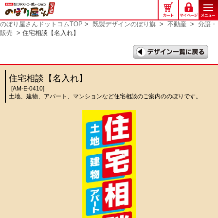
の
ぼ
のぼり屋さんドットコムTOP
>
既製デザインのぼり旗
>
不動産
>
分譲・
り
販売
> 住宅相談【名入れ】
屋
さ
ん
ド
住宅相談【名入れ】
ッ
[AM-E-0410]
ト
土地、建物、アパート、マンションなど住宅相談のご案内ののぼりです。
コ
ム