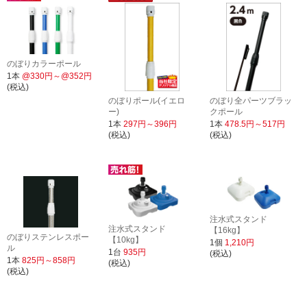
のぼりカラーポール
1本
@330円～@352円
(税込)
のぼりポール(イエロ
のぼり全パーツブラッ
ー)
クポール
1本
297円～396円
1本
478.5円～517円
(税込)
(税込)
注水式スタンド
注水式スタンド
【16kg】
のぼりステンレスポー
【10kg】
1個
1,210円
ル
1台
935円
(税込)
1本
825円～858円
(税込)
(税込)