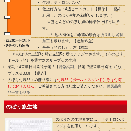
生地：テトロンポンジ
仕上げ方法：4辺ヒートカット【標準】 （熱を
利用し、のぼり生地を裁断いたします。）
※ほとんどののぼり旗の標準仕上げ方法で
す。
※生地の補強をご希望の場合は
折り返し縫製
加工
も承ります。【追加料金】
チチ（竿通し）：左【標準】
※のぼりの上辺3ヶ所と左辺5ヶ所にチチがつきます。（※のぼり
ポール（竿）を通す為のループ状の生地）
納期：4営業日目発送予定 / 【
特急納期
】指定で翌営業日発送（1枚
プラス＠330円【税込】）
のぼり付属品：のぼり旗には
付属品（ポール・スタンド）等は付随
しておりません。
ご希望される方は別途ご購入ください。
付属品商
品一覧を見る
のぼり旗生地
のぼり旗の生地素材には、『テトロンポ
ンジ』を使用しています。