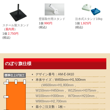
壁面取付用スタンド
注水式スタンド18kg
1個
990円
1個
1,925円
スチール製スタンド
(税込)
(税込)
（
屋内用
）
1個
2,750円
(税込)
のぼり旗仕様
デザイン番号：AM-E-0410
本体サイズ：W450mm×H1,500mm
（
W600mm×H1,800mm
、
W150mm×H450mm
、
W125mm×H375mm
、
W100mm×H300mm
、
W70mm×H210mm
、
W900mm×H2,700mm
最小ご注文数：1枚～