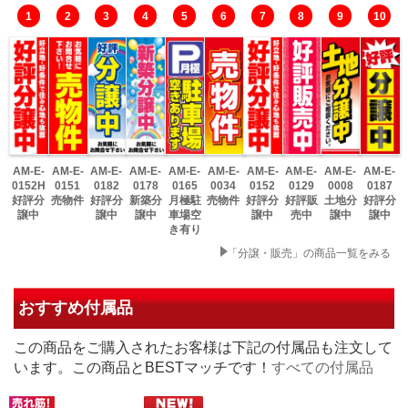
1
2
3
4
5
6
7
8
9
10
AM-E-
AM-E-
AM-E-
AM-E-
AM-E-
AM-E-
AM-E-
AM-E-
AM-E-
AM-E-
0152H
0151
0182
0178
0165
0034
0152
0129
0008
0187
好評分
売物件
好評分
新築分
月極駐
売物件
好評分
好評販
土地分
好評分
譲中
譲中
譲中
車場空
譲中
売中
譲中
譲中
き有り
「分譲・販売」の商品一覧をみる
おすすめ付属品
この商品をご購入されたお客様は下記の付属品も注文して
います。この商品とBESTマッチです！
すべての付属品