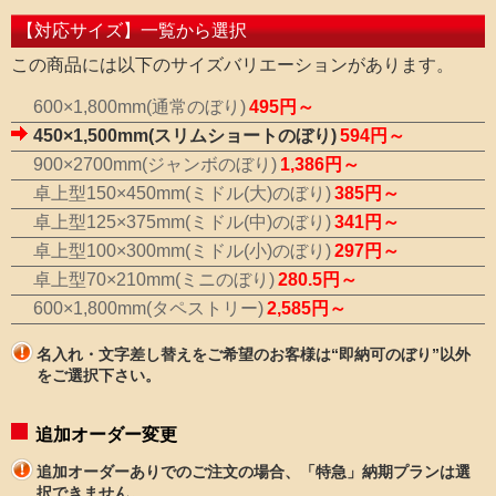
【対応サイズ】一覧から選択
この商品には以下のサイズバリエーションがあります。
600×1,800mm(通常のぼり)
495円～
450×1,500mm(スリムショートのぼり)
594円～
900×2700mm(ジャンボのぼり)
1,386円～
卓上型150×450mm(ミドル(大)のぼり)
385円～
卓上型125×375mm(ミドル(中)のぼり)
341円～
卓上型100×300mm(ミドル(小)のぼり)
297円～
卓上型70×210mm(ミニのぼり)
280.5円～
600×1,800mm(タペストリー)
2,585円～
名入れ・文字差し替えをご希望のお客様は“即納可のぼり”以外
をご選択下さい。
追加オーダー変更
追加オーダーありでのご注文の場合、「特急」納期プランは選
択できません。