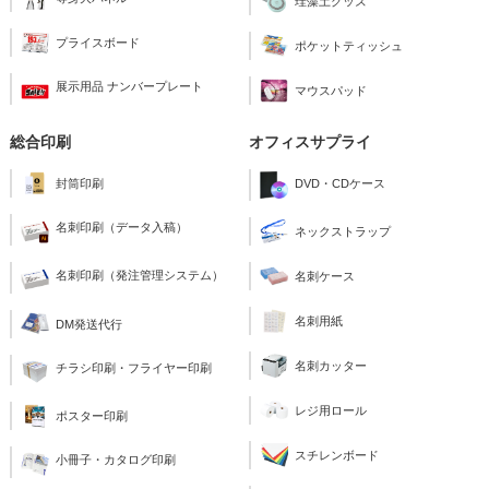
珪藻土グッズ
プライスボード
ポケットティッシュ
展示用品 ナンバープレート
マウスパッド
総合印刷
オフィスサプライ
封筒印刷
DVD・CDケース
名刺印刷（データ入稿）
ネックストラップ
名刺印刷（発注管理システム）
名刺ケース
名刺用紙
DM発送代行
名刺カッター
チラシ印刷・フライヤー印刷
レジ用ロール
ポスター印刷
スチレンボード
小冊子・カタログ印刷