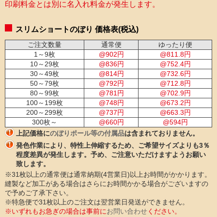
印刷料金とは別に名入れ料金が発生します。
スリムショートのぼり 価格表(税込)
ご注文数量
通常便
ゆったり便
1～9枚
@
902
円
@
811.8
円
10～29枚
@
836
円
@
752.4
円
30～49枚
@
814
円
@
732.6
円
50～79枚
@
792
円
@
712.8
円
80～99枚
@
781
円
@
702.9
円
100～199枚
@
748
円
@
673.2
円
200～299枚
@
737
円
@
663.3
円
300枚～
@
660
円
@
594
円
上記価格に
のぼりポール等の付属品
は含まれておりません。
発色作業により、特性上伸縮するため、ご希望サイズよりも3％
程度差異が発生します。予め、ご注意いただけますようお願い
致します。
※31枚以上の通常便は通常納期(4営業日)以上お時間がかかります。
縫製など加工がある場合はさらにお時間かかる場合がございますの
で予めご了承下さい。
※特急便で31枚以上のご注文は翌営業日発送ができません。
※いずれもお急ぎの場合は事前に
お問い合わせ
ください。