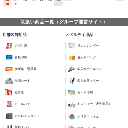
30
31
取扱い商品一覧（グループ運営サイト）
店舗装飾用品
ノベルティ用品
のぼり旗
卓上カレンダー
看板印刷
名入れバッグ
横断幕・懸垂幕
名入れボールペン
現場シート
名入れライター
紅白幕
カード印刷
トロフィー（表彰商品）
ロールバナー
カタログスタンド
クリアファイル
等身大パネル