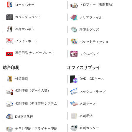
トロフィー（表彰商品）
ロールバナー
カタログスタンド
クリアファイル
等身大パネル
珪藻土グッズ
プライスボード
ポケットティッシュ
展示用品 ナンバープレート
マウスパッド
総合印刷
オフィスサプライ
封筒印刷
DVD・CDケース
名刺印刷（データ入稿）
ネックストラップ
名刺印刷（発注管理システム）
名刺ケース
名刺用紙
DM発送代行
名刺カッター
チラシ印刷・フライヤー印刷