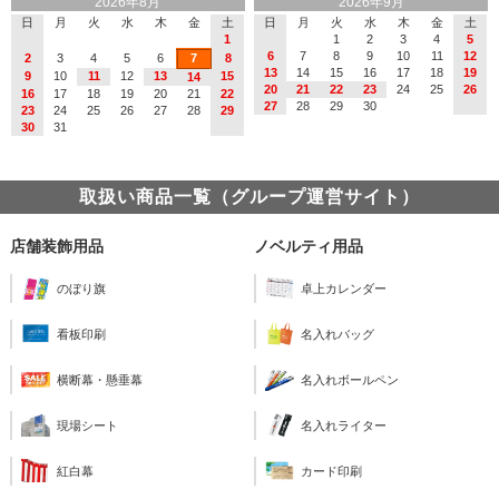
2026年8月
2026年9月
日
月
火
水
木
金
土
日
月
火
水
木
金
土
1
1
2
3
4
5
6
7
8
9
10
11
12
2
3
4
5
6
7
8
13
14
15
16
17
18
19
9
10
11
12
13
15
14
20
21
22
23
24
25
26
16
17
18
19
20
21
22
27
28
29
30
23
24
25
26
27
28
29
30
31
取扱い商品一覧（グループ運営サイト）
店舗装飾用品
ノベルティ用品
のぼり旗
卓上カレンダー
看板印刷
名入れバッグ
横断幕・懸垂幕
名入れボールペン
現場シート
名入れライター
紅白幕
カード印刷