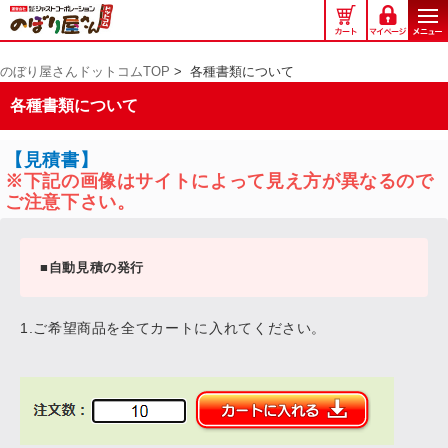
の
ぼ
り
のぼり屋さんドットコムTOP
>
各種書類について
屋
さ
各種書類について
ん
ド
ッ
ト
コ
ム