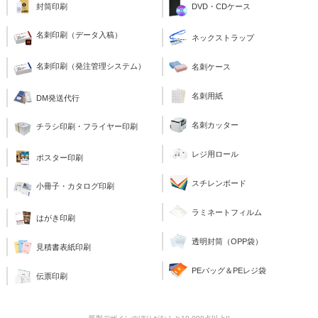
封筒印刷
DVD・CDケース
名刺印刷（データ入稿）
ネックストラップ
名刺印刷（発注管理システム）
名刺ケース
名刺用紙
DM発送代行
名刺カッター
チラシ印刷・フライヤー印刷
レジ用ロール
ポスター印刷
スチレンボード
小冊子・カタログ印刷
ラミネートフィルム
はがき印刷
透明封筒（OPP袋）
見積書表紙印刷
PEバッグ＆PEレジ袋
伝票印刷