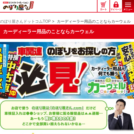
の
ぼ
り
のぼり屋さんドットコムTOP
>
カーディーラー用品のことならカーウェル
屋
さ
カーディーラー用品のことならカーウェル
ん
ド
ッ
ト
コ
ム