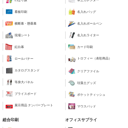
のぼり旗
卓上カレンダー
看板印刷
名入れバッグ
横断幕・懸垂幕
名入れボールペン
現場シート
名入れライター
紅白幕
カード印刷
トロフィー（表彰商品）
ロールバナー
カタログスタンド
クリアファイル
等身大パネル
珪藻土グッズ
プライスボード
ポケットティッシュ
展示用品 ナンバープレート
マウスパッド
総合印刷
オフィスサプライ