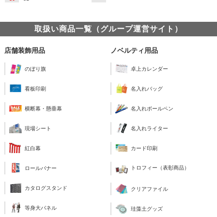
取扱い商品一覧（グループ運営サイト）
店舗装飾用品
ノベルティ用品
のぼり旗
卓上カレンダー
看板印刷
名入れバッグ
横断幕・懸垂幕
名入れボールペン
現場シート
名入れライター
紅白幕
カード印刷
トロフィー（表彰商品）
ロールバナー
カタログスタンド
クリアファイル
等身大パネル
珪藻土グッズ