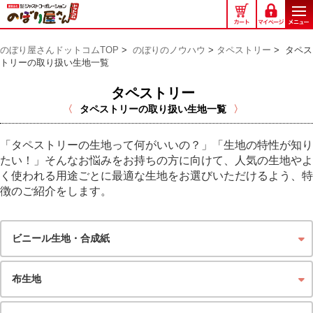
の
ぼ
り
のぼり屋さんドットコムTOP
>
のぼりのノウハウ
>
タペストリー
>
タペス
屋
トリーの取り扱い生地一覧
さ
ん
タペストリー
ド
タペストリーの取り扱い生地一覧
ッ
ト
「タペストリーの生地って何がいいの？」「生地の特性が知り
コ
たい！」そんなお悩みをお持ちの方に向けて、人気の生地やよ
ム
く使われる用途ごとに最適な生地をお選びいただけるよう、特
徴のご紹介をします。
ビニール生地・合成紙
布生地