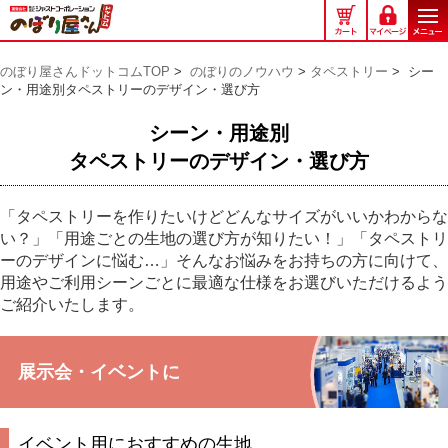
の
ぼ
り
のぼり屋さんドットコムTOP
>
のぼりのノウハウ
>
タペストリー
>
シー
屋
ン・用途別タペストリーのデザイン・選び方
さ
ん
シーン・用途別
ド
タペストリーのデザイン・選び方
ッ
ト
コ
「タペストリーを作りたいけどどんなサイズがいいかわからな
ム
い？」「用途ごとの生地の選び方が知りたい！」「タペストリ
ーのデザインに悩む…」そんなお悩みをお持ちの方に向けて、
用途やご利用シーンごとに最適な仕様をお選びいただけるよう
ご紹介いたします。
展示会・イベントに
イベント用におすすめの生地