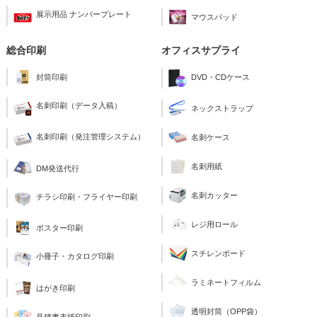
展示用品 ナンバープレート
マウスパッド
総合印刷
オフィスサプライ
封筒印刷
DVD・CDケース
名刺印刷（データ入稿）
ネックストラップ
名刺印刷（発注管理システム）
名刺ケース
名刺用紙
DM発送代行
名刺カッター
チラシ印刷・フライヤー印刷
レジ用ロール
ポスター印刷
スチレンボード
小冊子・カタログ印刷
ラミネートフィルム
はがき印刷
透明封筒（OPP袋）