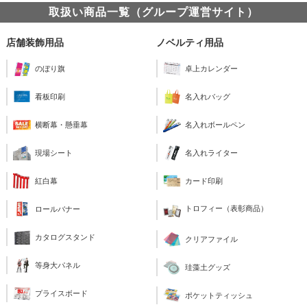
取扱い商品一覧（グループ運営サイト）
店舗装飾用品
ノベルティ用品
のぼり旗
卓上カレンダー
看板印刷
名入れバッグ
横断幕・懸垂幕
名入れボールペン
現場シート
名入れライター
紅白幕
カード印刷
トロフィー（表彰商品）
ロールバナー
カタログスタンド
クリアファイル
等身大パネル
珪藻土グッズ
プライスボード
ポケットティッシュ