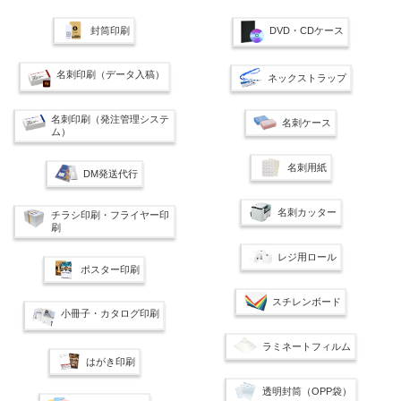
封筒印刷
DVD・CDケース
名刺印刷（データ入稿）
ネックストラップ
名刺印刷（発注管理システ
名刺ケース
ム）
名刺用紙
DM発送代行
名刺カッター
チラシ印刷・フライヤー印
刷
レジ用ロール
ポスター印刷
スチレンボード
小冊子・カタログ印刷
ラミネートフィルム
はがき印刷
透明封筒（OPP袋）