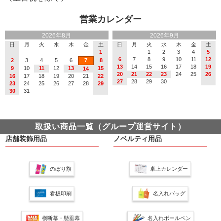
営業カレンダー
2026年8月
2026年9月
日
月
火
水
木
金
土
日
月
火
水
木
金
土
1
1
2
3
4
5
6
7
8
9
10
11
12
2
3
4
5
6
7
8
13
14
15
16
17
18
19
9
10
11
12
13
15
14
20
21
22
23
24
25
26
16
17
18
19
20
21
22
27
28
29
30
23
24
25
26
27
28
29
30
31
取扱い商品一覧（グループ運営サイト）
店舗装飾用品
ノベルティ用品
のぼり旗
卓上カレンダー
看板印刷
名入れバッグ
横断幕・懸垂幕
名入れボールペン