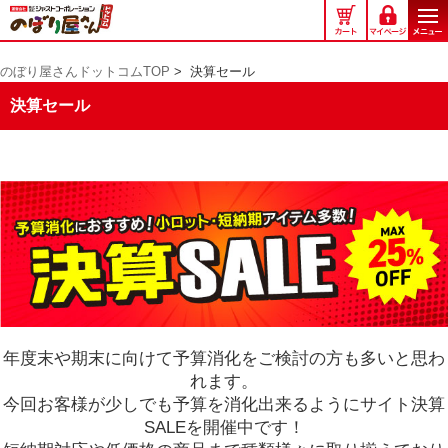
の
ぼ
り
のぼり屋さんドットコムTOP
>
決算セール
屋
さ
決算セール
ん
ド
ッ
ト
コ
ム
年度末や期末に向けて予算消化をご検討の方も多いと思わ
れます。
今回お客様が少しでも予算を消化出来るようにサイト決算
SALEを開催中です！