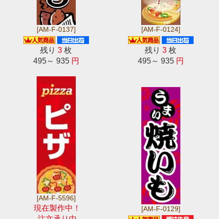
[AM-F-0137]
[AM-F-0124]
残り
3
枚
残り
3
枚
495～ 935
円
495～ 935
円
[AM-F-5596]
現在製作中！
[AM-F-0129]
注文承り中