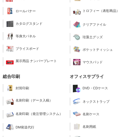
トロフィー（表彰商品）
ロールバナー
カタログスタンド
クリアファイル
等身大パネル
珪藻土グッズ
プライスボード
ポケットティッシュ
展示用品 ナンバープレート
マウスパッド
総合印刷
オフィスサプライ
封筒印刷
DVD・CDケース
名刺印刷（データ入稿）
ネックストラップ
名刺印刷（発注管理システム）
名刺ケース
名刺用紙
DM発送代行