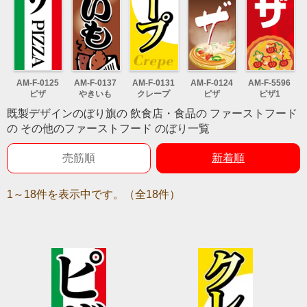
AM-F-0125
AM-F-0137
AM-F-0131
AM-F-0124
AM-F-5596
ピザ
やきいも
クレープ
ピザ
ピザ1
既製デザインのぼり旗の 飲食店・食品の ファーストフード
の その他のファーストフード のぼり一覧
売筋順
新着順
1～18件を表示中です。（全18件）