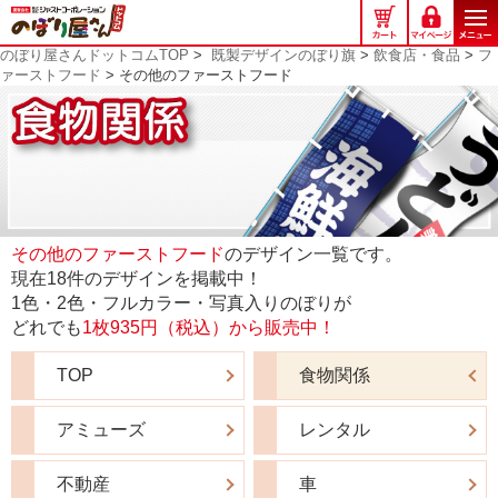
の
ぼ
のぼり屋さんドットコムTOP
>
既製デザインのぼり旗
>
飲食店・食品
>
フ
り
ァーストフード
> その他のファーストフード
屋
さ
ん
ド
ッ
ト
コ
その他のファーストフード
のデザイン一覧です。
ム
現在18件のデザインを掲載中！
1色・2色・フルカラー・写真入りのぼりが
どれでも
1枚935円（税込）から販売中！
TOP
食物関係
アミューズ
レンタル
不動産
車