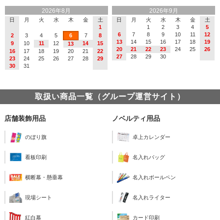
2026年8月
2026年9月
日
月
火
水
木
金
土
日
月
火
水
木
金
土
1
1
2
3
4
5
6
7
8
9
10
11
12
2
3
4
5
6
7
8
13
14
15
16
17
18
19
9
10
11
12
14
15
13
20
21
22
23
24
25
26
16
17
18
19
20
21
22
27
28
29
30
23
24
25
26
27
28
29
30
31
取扱い商品一覧（グループ運営サイト）
店舗装飾用品
ノベルティ用品
のぼり旗
卓上カレンダー
看板印刷
名入れバッグ
横断幕・懸垂幕
名入れボールペン
現場シート
名入れライター
紅白幕
カード印刷