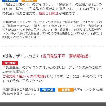
「最短当日出荷！」のアイコンと、「超激安！」の記載がされたの
ぼりは、弊社にて完成品で在庫がある商品です。 こちらは正午まで
の代金引換のご注文で、
最短当日発送
が可能です！
※追加のオプションや一部デザインの変更等をご希望の方は、ご注文ページ内
の「追加オーダーあり で購入」からお進みください。（この場合、当日発送は
できかねますので予めご了承ください） ※「超激安！」のぼりは大人気デザイ
ンをシルク印刷にて大量生産しているので特価価格となっています。 品質には
問題ないのでご了承ください。
■既製デザインのぼり
（当日発送不可・要納期確認）
「受注生産」のアイコンの付いたのぼりは、デザインのみのご提案
のため在庫はなく、
ご注文完了後か らの作成開始
となります。当日発送不可ののぼりで
すので予めご了承ください。
※当日発送をご希望の場合は
のアイコンの付いた在
庫品からお選びください。