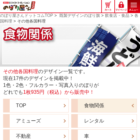
の
ぼ
のぼり屋さんドットコムTOP
>
既製デザインのぼり旗
>
飲食店・食品
>
各
り
国料理
> その他各国料理
屋
さ
ん
ド
ッ
ト
コ
その他各国料理
のデザイン一覧です。
ム
現在17件のデザインを掲載中！
1色・2色・フルカラー・写真入りのぼりが
どれでも
1枚935円（税込）から販売中！
TOP
食物関係
アミューズ
レンタル
不動産
車