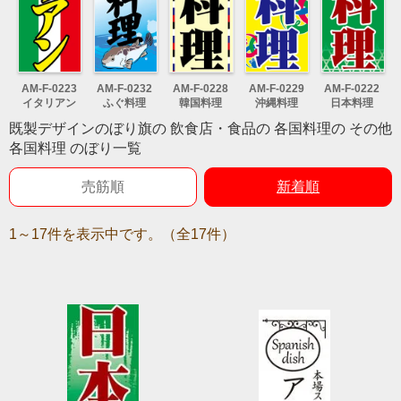
AM-F-0223
AM-F-0232
AM-F-0228
AM-F-0229
AM-F-0222
イタリアン
ふぐ料理
韓国料理
沖縄料理
日本料理
既製デザインのぼり旗の 飲食店・食品の 各国料理の その他
各国料理 のぼり一覧
売筋順
新着順
1～17件を表示中です。（全17件）