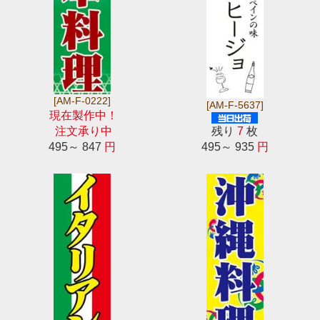
[AM-F-0222]
[AM-F-5637]
現在製作中！
注文承り中
残り
7
枚
495～ 847
円
495～ 935
円