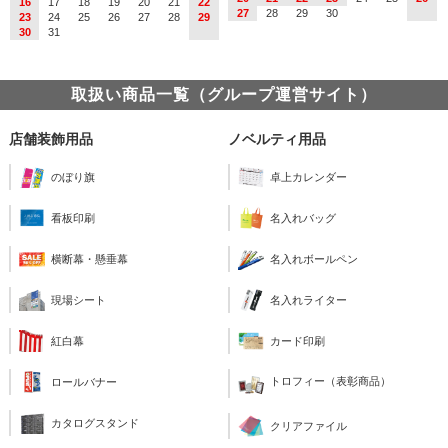
16
17
18
19
20
21
22
27
28
29
30
23
24
25
26
27
28
29
30
31
取扱い商品一覧（グループ運営サイト）
店舗装飾用品
ノベルティ用品
のぼり旗
卓上カレンダー
看板印刷
名入れバッグ
横断幕・懸垂幕
名入れボールペン
現場シート
名入れライター
紅白幕
カード印刷
トロフィー（表彰商品）
ロールバナー
カタログスタンド
クリアファイル