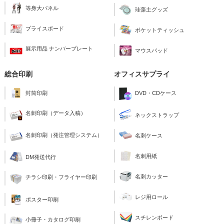
等身大パネル
珪藻土グッズ
プライスボード
ポケットティッシュ
展示用品 ナンバープレート
マウスパッド
総合印刷
オフィスサプライ
封筒印刷
DVD・CDケース
名刺印刷（データ入稿）
ネックストラップ
名刺印刷（発注管理システム）
名刺ケース
名刺用紙
DM発送代行
名刺カッター
チラシ印刷・フライヤー印刷
レジ用ロール
ポスター印刷
スチレンボード
小冊子・カタログ印刷