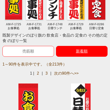
AM-F-1725
AM-F-1731
AM-F-1748
AM-F-1729
AM-F-0286
お食事処
お食事処
日替ランチ
お食事処
日替り定食
既製デザインのぼり旗の 飲食店・食品の 定食の その他の定
食 のぼり一覧
売筋順
新着順
1～90件を表示中です。（全213件）
1
|
2
|
3
|
次の90件へ>>