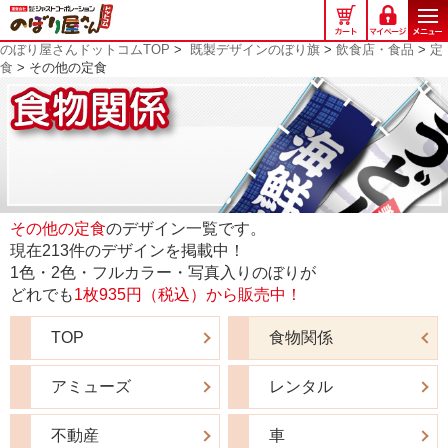
の
ぼ
のぼり屋さんドットコムTOP
>
既製デザインのぼり旗
>
飲食店・食品
>
定
り
食
> その他の定食
屋
さ
ん
ド
ッ
ト
コ
その他の定食
のデザイン一覧です。
ム
現在213件のデザインを掲載中！
1色・2色・フルカラー・写真入りのぼりが
どれでも
1枚935円（税込）から販売中！
TOP
食物関係
アミューズ
レンタル
不動産
車