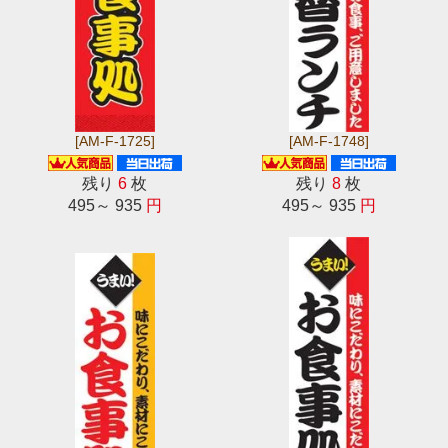
[AM-F-1725]
[AM-F-1748]
残り
6
枚
残り
8
枚
495～ 935
円
495～ 935
円