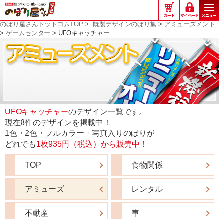
の
ぼ
のぼり屋さんドットコムTOP
>
既製デザインのぼり旗
>
アミューズメント
り
>
ゲームセンター
> UFOキャッチャー
屋
さ
ん
ド
ッ
ト
コ
UFOキャッチャー
のデザイン一覧です。
ム
現在8件のデザインを掲載中！
1色・2色・フルカラー・写真入りのぼりが
どれでも
1枚935円（税込）から販売中！
TOP
食物関係
アミューズ
レンタル
不動産
車