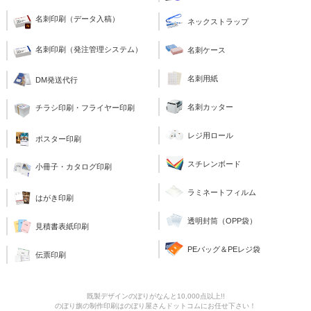
名刺印刷（データ入稿）
ネックストラップ
名刺印刷（発注管理システム）
名刺ケース
名刺用紙
DM発送代行
名刺カッター
チラシ印刷・フライヤー印刷
レジ用ロール
ポスター印刷
スチレンボード
小冊子・カタログ印刷
ラミネートフィルム
はがき印刷
透明封筒（OPP袋）
見積書表紙印刷
PEバッグ＆PEレジ袋
伝票印刷
既製デザインのぼりがなんと10,000点以上!!
のぼり旗の制作印刷はのぼり屋さんドットコムにお任せ下さい！