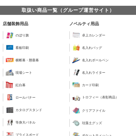
取扱い商品一覧（グループ運営サイト）
店舗装飾用品
ノベルティ用品
のぼり旗
卓上カレンダー
看板印刷
名入れバッグ
横断幕・懸垂幕
名入れボールペン
現場シート
名入れライター
紅白幕
カード印刷
トロフィー（表彰商品）
ロールバナー
カタログスタンド
クリアファイル
等身大パネル
珪藻土グッズ
プライスボード
ポケットティッシュ