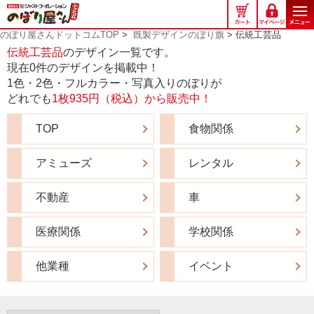
の
ぼ
のぼり屋さんドットコムTOP
>
既製デザインのぼり旗
> 伝統工芸品
り
伝統工芸品
のデザイン一覧です。
屋
現在0件のデザインを掲載中！
さ
1色・2色・フルカラー・写真入りのぼりが
ん
どれでも
1枚935円（税込）から販売中！
ド
ッ
TOP
食物関係
ト
コ
ム
アミューズ
レンタル
不動産
車
医療関係
学校関係
他業種
イベント