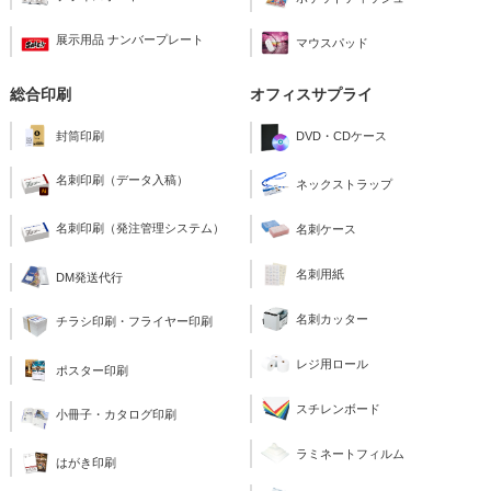
展示用品 ナンバープレート
マウスパッド
総合印刷
オフィスサプライ
封筒印刷
DVD・CDケース
名刺印刷（データ入稿）
ネックストラップ
名刺印刷（発注管理システム）
名刺ケース
名刺用紙
DM発送代行
名刺カッター
チラシ印刷・フライヤー印刷
レジ用ロール
ポスター印刷
スチレンボード
小冊子・カタログ印刷
ラミネートフィルム
はがき印刷