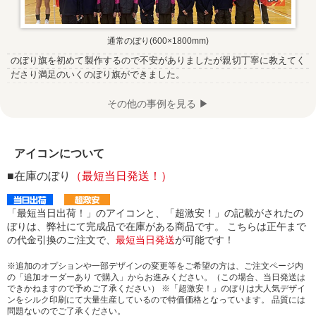
通常のぼり(600×1800mm)
のぼり旗を初めて製作するので不安がありましたが親切丁寧に教えてく
ださり満足のいくのぼり旗ができました。
その他の事例を見る ▶
アイコンについて
■在庫のぼり
（最短当日発送！）
「最短当日出荷！」のアイコンと、「超激安！」の記載がされたの
ぼりは、弊社にて完成品で在庫がある商品です。 こちらは正午まで
の代金引換のご注文で、
最短当日発送
が可能です！
※追加のオプションや一部デザインの変更等をご希望の方は、ご注文ページ内
の「追加オーダーあり で購入」からお進みください。（この場合、当日発送は
できかねますので予めご了承ください） ※「超激安！」のぼりは大人気デザイ
ンをシルク印刷にて大量生産しているので特価価格となっています。 品質には
問題ないのでご了承ください。