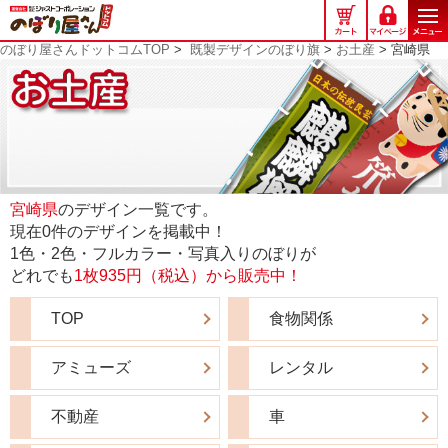
の
ぼ
のぼり屋さんドットコムTOP
>
既製デザインのぼり旗
>
お土産
> 宮崎県
り
屋
さ
ん
ド
ッ
ト
コ
宮崎県
のデザイン一覧です。
ム
現在0件のデザインを掲載中！
1色・2色・フルカラー・写真入りのぼりが
どれでも
1枚935円（税込）から販売中！
TOP
食物関係
アミューズ
レンタル
不動産
車