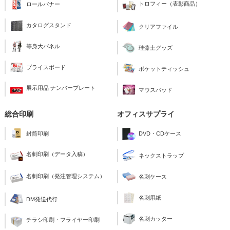
トロフィー（表彰商品）
ロールバナー
カタログスタンド
クリアファイル
等身大パネル
珪藻土グッズ
プライスボード
ポケットティッシュ
展示用品 ナンバープレート
マウスパッド
総合印刷
オフィスサプライ
封筒印刷
DVD・CDケース
名刺印刷（データ入稿）
ネックストラップ
名刺印刷（発注管理システム）
名刺ケース
名刺用紙
DM発送代行
名刺カッター
チラシ印刷・フライヤー印刷