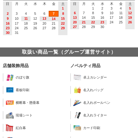
日
月
火
水
木
金
土
日
月
火
水
木
金
土
1
1
2
3
4
5
6
7
8
9
10
11
12
2
3
4
5
6
7
8
13
14
15
16
17
18
19
9
10
11
12
13
15
14
20
21
22
23
24
25
26
16
17
18
19
20
21
22
27
28
29
30
23
24
25
26
27
28
29
30
31
取扱い商品一覧（グループ運営サイト）
店舗装飾用品
ノベルティ用品
のぼり旗
卓上カレンダー
看板印刷
名入れバッグ
横断幕・懸垂幕
名入れボールペン
現場シート
名入れライター
紅白幕
カード印刷