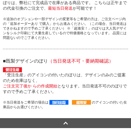
ぼりは、弊社にて完成品で在庫がある商品です。 こちらは正午まで
の代金引換のご注文で、
最短当日発送
が可能です！
※追加のオプションや一部デザインの変更等をご希望の方は、ご注文ページ内
の「追加オーダーあり で購入」からお進みください。（この場合、当日発送は
できかねますので予めご了承ください） ※「超激安！」のぼりは大人気デザイ
ンをシルク印刷にて大量生産しているので特価価格となっています。 品質には
問題ないのでご了承ください。
■既製デザインのぼり
（当日発送不可・要納期確認）
「受注生産」のアイコンの付いたのぼりは、デザインのみのご提案
のため在庫はなく、
ご注文完了後か らの作成開始
となります。当日発送不可ののぼりで
すので予めご了承ください。
※当日発送をご希望の場合は
のアイコンの付いた在
庫品からお選びください。