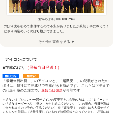
通常のぼり(600×1800mm)
のぼり旗を初めて製作するので不安がありましたが親切丁寧に教えてく
ださり満足のいくのぼり旗ができました。
その他の事例を見る ▶
アイコンについて
■在庫のぼり
（最短当日発送！）
「最短当日出荷！」のアイコンと、「超激安！」の記載がされたの
ぼりは、弊社にて完成品で在庫がある商品です。 こちらは正午まで
の代金引換のご注文で、
最短当日発送
が可能です！
※追加のオプションや一部デザインの変更等をご希望の方は、ご注文ページ内
の「追加オーダーあり で購入」からお進みください。（この場合、当日発送は
できかねますので予めご了承ください） ※「超激安！」のぼりは大人気デザイ
ンをシルク印刷にて大量生産しているので特価価格となっています。 品質には