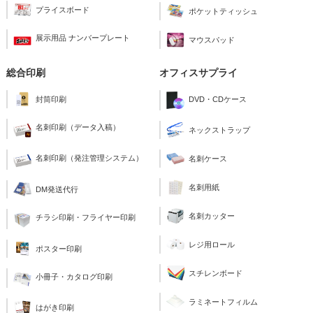
プライスボード
ポケットティッシュ
展示用品 ナンバープレート
マウスパッド
総合印刷
オフィスサプライ
封筒印刷
DVD・CDケース
名刺印刷（データ入稿）
ネックストラップ
名刺印刷（発注管理システム）
名刺ケース
名刺用紙
DM発送代行
名刺カッター
チラシ印刷・フライヤー印刷
レジ用ロール
ポスター印刷
スチレンボード
小冊子・カタログ印刷
ラミネートフィルム
はがき印刷