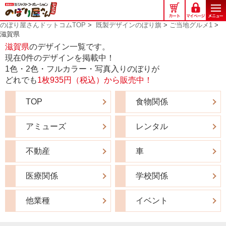
の
ぼ
のぼり屋さんドットコムTOP
>
既製デザインのぼり旗
>
ご当地グルメ1
>
り
滋賀県
屋
滋賀県
のデザイン一覧です。
さ
現在0件のデザインを掲載中！
ん
1色・2色・フルカラー・写真入りのぼりが
ド
どれでも
1枚935円（税込）から販売中！
ッ
ト
TOP
食物関係
コ
ム
アミューズ
レンタル
不動産
車
医療関係
学校関係
他業種
イベント