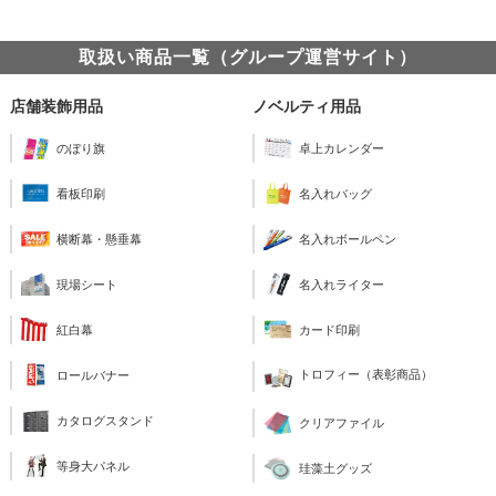
取扱い商品一覧（グループ運営サイト）
店舗装飾用品
ノベルティ用品
のぼり旗
卓上カレンダー
看板印刷
名入れバッグ
横断幕・懸垂幕
名入れボールペン
現場シート
名入れライター
紅白幕
カード印刷
トロフィー（表彰商品）
ロールバナー
カタログスタンド
クリアファイル
等身大パネル
珪藻土グッズ