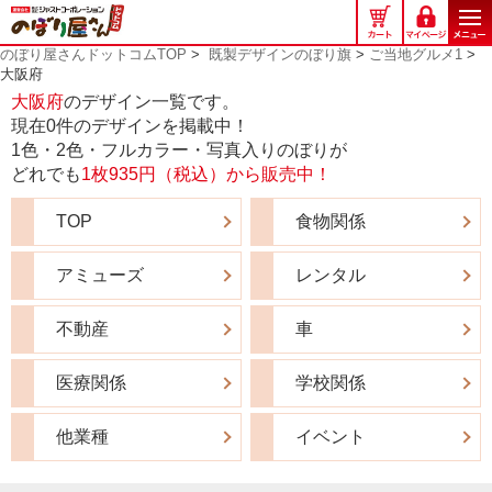
の
ぼ
のぼり屋さんドットコムTOP
>
既製デザインのぼり旗
>
ご当地グルメ1
>
り
大阪府
屋
大阪府
のデザイン一覧です。
さ
現在0件のデザインを掲載中！
ん
1色・2色・フルカラー・写真入りのぼりが
ド
どれでも
1枚935円（税込）から販売中！
ッ
ト
TOP
食物関係
コ
ム
アミューズ
レンタル
不動産
車
医療関係
学校関係
他業種
イベント