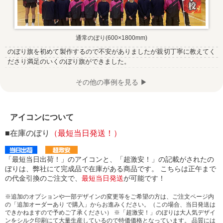
通常のぼり(600×1800mm)
のぼり旗を初めて製作するので不安がありましたが親切丁寧に教えてく
ださり満足のいくのぼり旗ができました。
その他の事例を見る ▶
アイコンについて
■在庫のぼり
（最短当日発送！）
「最短当日出荷！」のアイコンと、「超激安！」の記載がされたの
ぼりは、弊社にて完成品で在庫がある商品です。 こちらは正午まで
の代金引換のご注文で、
最短当日発送
が可能です！
※追加のオプションや一部デザインの変更等をご希望の方は、ご注文ページ内
の「追加オーダーあり で購入」からお進みください。（この場合、当日発送は
できかねますので予めご了承ください） ※「超激安！」のぼりは大人気デザイ
ンをシルク印刷にて大量生産しているので特価価格となっています。 品質には