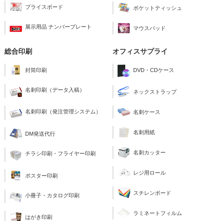
プライスボード
ポケットティッシュ
展示用品 ナンバープレート
マウスパッド
総合印刷
オフィスサプライ
封筒印刷
DVD・CDケース
名刺印刷（データ入稿）
ネックストラップ
名刺印刷（発注管理システム）
名刺ケース
名刺用紙
DM発送代行
名刺カッター
チラシ印刷・フライヤー印刷
レジ用ロール
ポスター印刷
スチレンボード
小冊子・カタログ印刷
ラミネートフィルム
はがき印刷