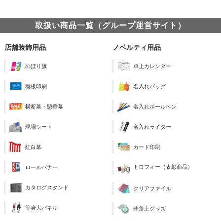
取扱い商品一覧（グループ運営サイト）
店舗装飾用品
ノベルティ用品
のぼり旗
卓上カレンダー
看板印刷
名入れバッグ
横断幕・懸垂幕
名入れボールペン
現場シート
名入れライター
紅白幕
カード印刷
トロフィー（表彰商品）
ロールバナー
カタログスタンド
クリアファイル
等身大パネル
珪藻土グッズ