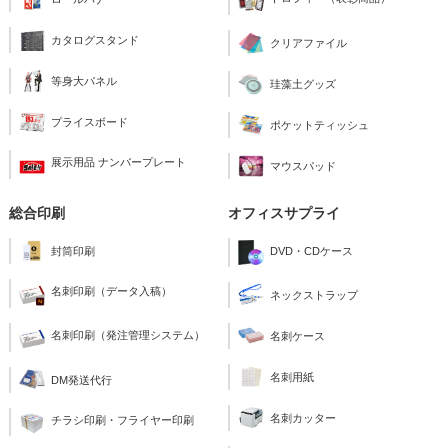
カタログスタンド
クリアファイル
等身大パネル
珪藻土グッズ
プライスボード
ポケットティッシュ
展示用品 ナンバープレート
マウスパッド
総合印刷
オフィスサプライ
封筒印刷
DVD・CDケース
名刺印刷（データ入稿）
ネックストラップ
名刺印刷（発注管理システム）
名刺ケース
名刺用紙
DM発送代行
名刺カッター
チラシ印刷・フライヤー印刷