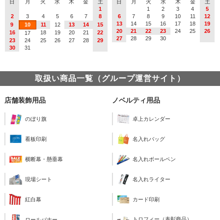
日
月
火
水
木
金
土
日
月
火
水
木
金
土
1
1
2
3
4
5
2
3
4
5
6
7
8
6
7
8
9
10
11
12
13
14
15
16
17
18
19
9
10
11
12
13
14
15
20
21
22
23
24
25
26
16
18
19
20
21
22
17
27
28
29
30
23
24
25
26
27
28
29
30
31
取扱い商品一覧（グループ運営サイト）
店舗装飾用品
ノベルティ用品
のぼり旗
卓上カレンダー
看板印刷
名入れバッグ
横断幕・懸垂幕
名入れボールペン
現場シート
名入れライター
紅白幕
カード印刷
トロフィー（表彰商品）
ロールバナー