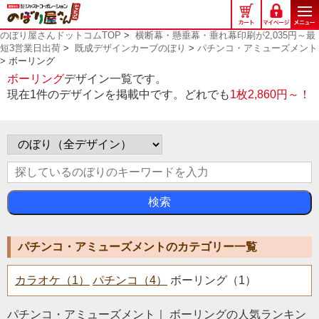
の
ぼ
のぼり屋さんドットコムTOP
>
横断幕・懸垂幕・垂れ幕印刷が2,035円～最
り
短3営業日出荷
>
既成デザインカーブのぼり
>
パチンコ・アミューズメント
屋
> ボーリング
さ
ボーリング
デザイン一覧です。
ん
現在1件のデザインを掲載中です。どれでも
1枚2,860円～！
ド
ッ
ト
コ
ム
検索
パチンコ・アミューズメントのカテゴリー一覧
カラオケ（1）
パチンコ（4）
ボーリング（1）
パチンコ・アミューズメント｜ ボーリングの人気ランキン