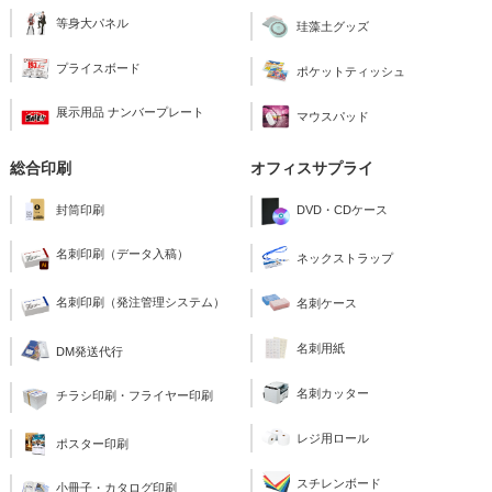
等身大パネル
珪藻土グッズ
プライスボード
ポケットティッシュ
展示用品 ナンバープレート
マウスパッド
総合印刷
オフィスサプライ
封筒印刷
DVD・CDケース
名刺印刷（データ入稿）
ネックストラップ
名刺印刷（発注管理システム）
名刺ケース
名刺用紙
DM発送代行
名刺カッター
チラシ印刷・フライヤー印刷
レジ用ロール
ポスター印刷
スチレンボード
小冊子・カタログ印刷