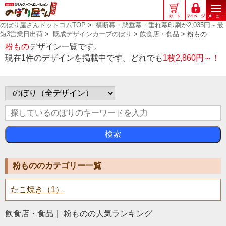
の
ぼ
のぼり屋さんドットコムTOP
>
横断幕・懸垂幕・垂れ幕印刷が2,035円～最
り
短3営業日出荷
>
既成デザインカーブのぼり
>
飲食店・食品
> 粉もの
屋
粉もの
デザイン一覧です。
さ
現在1件のデザインを掲載中です。どれでも
1枚2,860円～！
ん
ド
ッ
ト
コ
ム
検索
粉もののカテゴリー一覧
たこ焼き（1）
飲食店・食品｜ 粉ものの人気ランキング