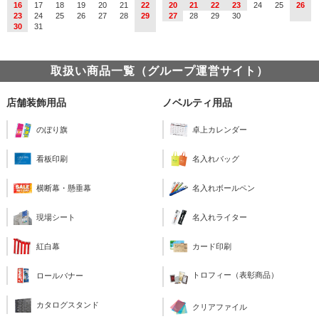
16
17
18
19
20
21
22
20
21
22
23
24
25
26
23
24
25
26
27
28
29
27
28
29
30
30
31
取扱い商品一覧（グループ運営サイト）
店舗装飾用品
ノベルティ用品
のぼり旗
卓上カレンダー
看板印刷
名入れバッグ
横断幕・懸垂幕
名入れボールペン
現場シート
名入れライター
紅白幕
カード印刷
トロフィー（表彰商品）
ロールバナー
カタログスタンド
クリアファイル