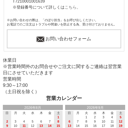
T7210001001639
※登録番号について詳しくは
こちら。
※お問い合わせの際は、「のぼり担当」をお呼び出しください。
お電話でのご注文はトラブルや間違いを防止する為、受け付けておりません。
お問い合わせフォーム
休業日
※営業時間外のお問合せやご注文に関するご連絡は翌営業
日にさせていただきます
営業時間
9:30～17:00
（土日祝を除く）
営業カレンダー
2026年8月
2026年9月
日
月
火
水
木
金
土
日
月
火
水
木
金
土
1
1
2
3
4
5
2
3
4
5
6
7
8
6
7
8
9
10
11
12
9
10
11
12
13
14
15
13
14
15
16
17
18
19