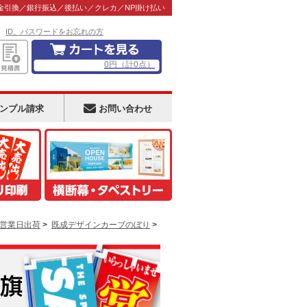
金引換／銀行振込／後払い／クレカ／NP掛け払い
！
ID、パスワードをお忘れの方
0
円
（計
0
点）
ンプル請求
お問い合わせ
3営業日出荷
>
既成デザインカーブのぼり
>