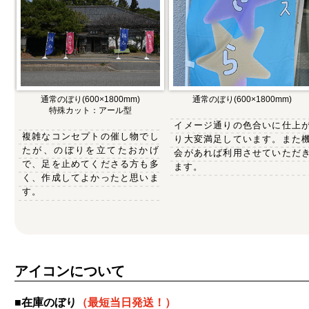
通常のぼり(600×1800mm)
通常のぼり(600×1800mm)
特殊カット：アール型
イメージ通りの色合いに仕上
複雑なコンセプトの催し物でし
り大変満足しています。また
たが、のぼりを立てたおかげ
会があれば利用させていただ
で、足を止めてくださる方も多
ます。
く、作成してよかったと思いま
す。
アイコンについて
■在庫のぼり
（最短当日発送！）