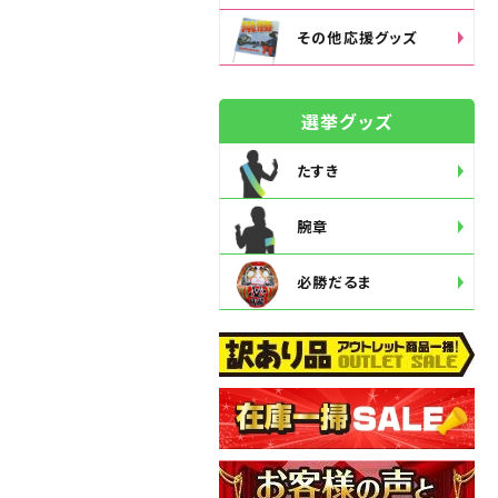
その他応援グッズ
選挙グッズ
たすき
腕章
必勝だるま