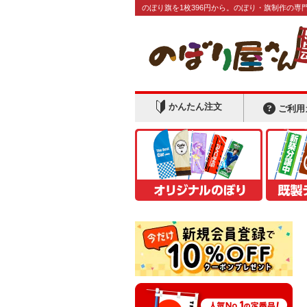
のぼり旗を1枚396円から。のぼり・旗制作の専
かんたん注文
ご利用