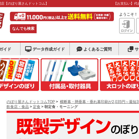
門店
【のぼり屋さんドットコム】
【お支払い】代
ようこそ
なんでも検索
ガイド
データ作成ガイド
よくあるご質問
サ
のぼり屋さんドットコムTOP
>
横断幕・懸垂幕・垂れ幕印刷が2,035円～最短
飲食店・食品
>
定食
> 朝定食・モーニング