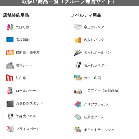
取扱い商品一覧（グループ運営サイト）
店舗装飾用品
ノベルティ用品
のぼり旗
卓上カレンダー
看板印刷
名入れバッグ
横断幕・懸垂幕
名入れボールペン
現場シート
名入れライター
紅白幕
カード印刷
トロフィー（表彰商品）
ロールバナー
カタログスタンド
クリアファイル
等身大パネル
珪藻土グッズ
プライスボード
ポケットティッシュ