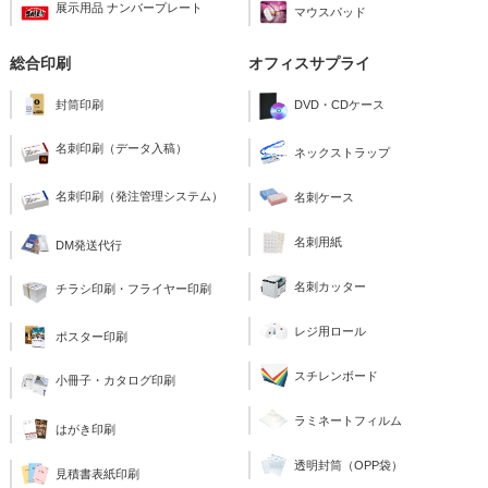
展示用品 ナンバープレート
マウスパッド
総合印刷
オフィスサプライ
封筒印刷
DVD・CDケース
名刺印刷（データ入稿）
ネックストラップ
名刺印刷（発注管理システム）
名刺ケース
名刺用紙
DM発送代行
名刺カッター
チラシ印刷・フライヤー印刷
レジ用ロール
ポスター印刷
スチレンボード
小冊子・カタログ印刷
ラミネートフィルム
はがき印刷
透明封筒（OPP袋）
見積書表紙印刷