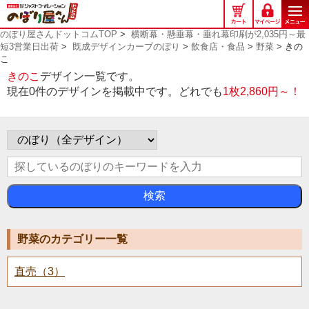
の
ぼ
のぼり屋さんドットコムTOP
>
横断幕・懸垂幕・垂れ幕印刷が2,035円～最
り
短3営業日出荷
>
既成デザインカーブのぼり
>
飲食店・食品
>
野菜
> きの
屋
こ
さ
きのこ
デザイン一覧です。
ん
現在0件のデザインを掲載中です。どれでも
1枚2,860円～！
ド
ッ
ト
コ
ム
検索
野菜のカテゴリー一覧
直売（3）