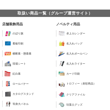
取扱い商品一覧（グループ運営サイト）
店舗装飾用品
ノベルティ用品
のぼり旗
卓上カレンダー
看板印刷
名入れバッグ
横断幕・懸垂幕
名入れボールペン
現場シート
名入れライター
紅白幕
カード印刷
トロフィー（表彰商品）
ロールバナー
カタログスタンド
クリアファイル
等身大パネル
珪藻土グッズ