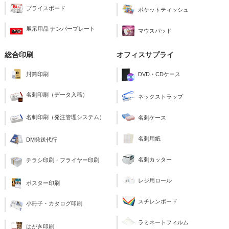
プライスボード
ポケットティッシュ
展示用品 ナンバープレート
マウスパッド
総合印刷
オフィスサプライ
封筒印刷
DVD・CDケース
名刺印刷（データ入稿）
ネックストラップ
名刺印刷（発注管理システム）
名刺ケース
名刺用紙
DM発送代行
名刺カッター
チラシ印刷・フライヤー印刷
レジ用ロール
ポスター印刷
スチレンボード
小冊子・カタログ印刷
ラミネートフィルム
はがき印刷