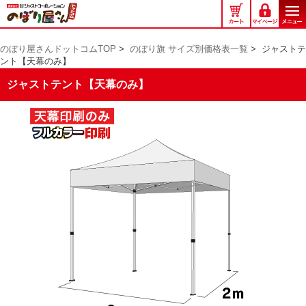
の
ぼ
り
のぼり屋さんドットコムTOP
>
のぼり旗 サイズ別価格表一覧
>
ジャストテ
屋
ント【天幕のみ】
さ
ん
ジャストテント【天幕のみ】
ド
ッ
ト
コ
ム