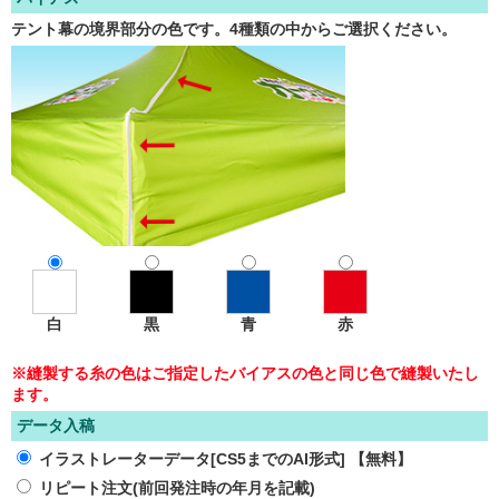
テント幕の境界部分の色です。4種類の中からご選択ください。
白
黒
青
赤
※縫製する糸の色はご指定したバイアスの色と同じ色で縫製いたし
ます。
データ入稿
イラストレーターデータ[CS5までのAI形式] 【無料】
リピート注文
(前回発注時の年月を記載)