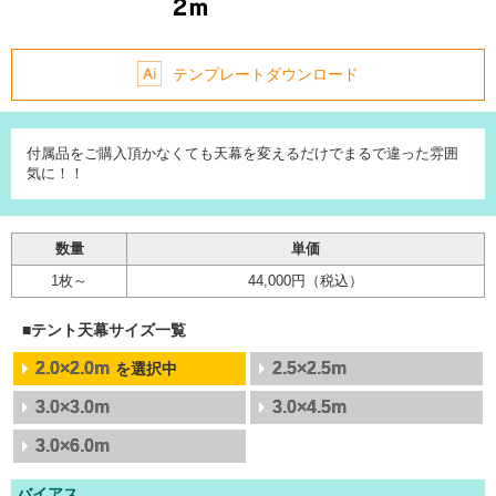
テンプレートダウンロード
付属品をご購入頂かなくても天幕を変えるだけでまるで違った雰囲
気に！！
数量
単価
1枚～
44,000円
（税込）
■テント天幕サイズ一覧
2.0×2.0m
2.0×2.0m
2.5×2.5m
2.5×2.5m
3.0×3.0m
3.0×3.0m
3.0×4.5m
3.0×4.5m
3.0×6.0m
3.0×6.0m
バイアス