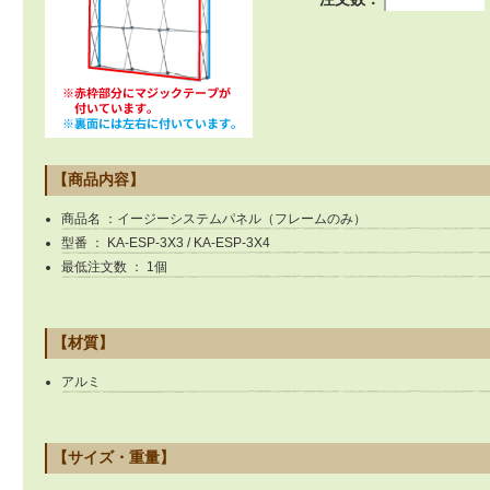
【商品内容】
商品名 ：イージーシステムパネル（フレームのみ）
型番 ： KA-ESP-3X3 / KA-ESP-3X4
最低注文数 ： 1個
【材質】
アルミ
【サイズ・重量】