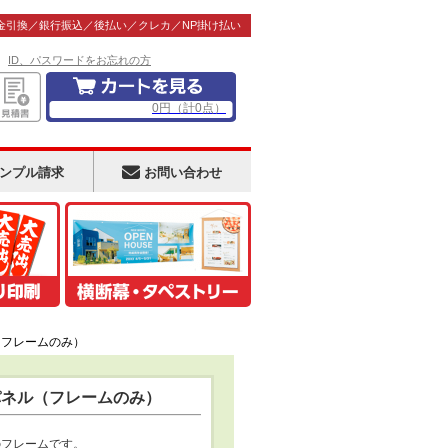
金引換／銀行振込／後払い／クレカ／NP掛け払い
！
ID、パスワードをお忘れの方
0
円
（計
0
点）
ンプル請求
お問い合わせ
（フレームのみ）
パネル（フレームのみ）
のフレームです。