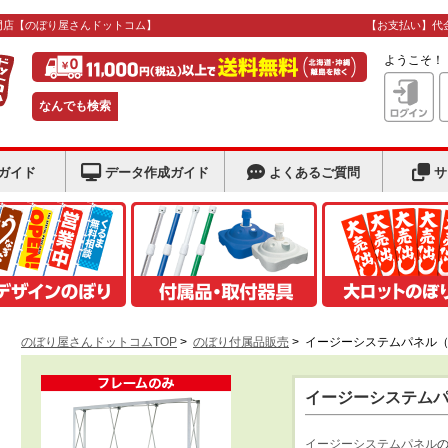
門店
【のぼり屋さんドットコム】
【お支払い】代
ようこそ
なんでも検索
ガイド
データ作成ガイド
よくあるご質問
サ
のぼり屋さんドットコムTOP
>
のぼり付属品販売
>
イージーシステムパネル
イージーシステム
イージーシステムパネル