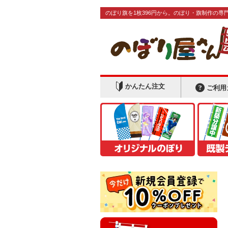
のぼり旗を1枚396円から。のぼり・旗制作の専
かんたん注文
ご利用