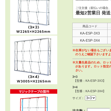
ご注文後（前払いの場合
最短2営業日 発送
商品コード
KA-ESP-3X3
KA-ESP-3X4
※在庫がない場合もござい
のうえご確認下さいますよ
※大量生産品のため、ロッ
があります。ロット指定
さい。
3×3
【型番：KA-ESP-3X3】
3×4
【型番：KA-ESP-3X4】
サイズ：
注文数：