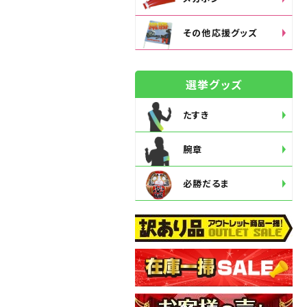
その他応援グッズ
選挙グッズ
たすき
腕章
必勝だるま