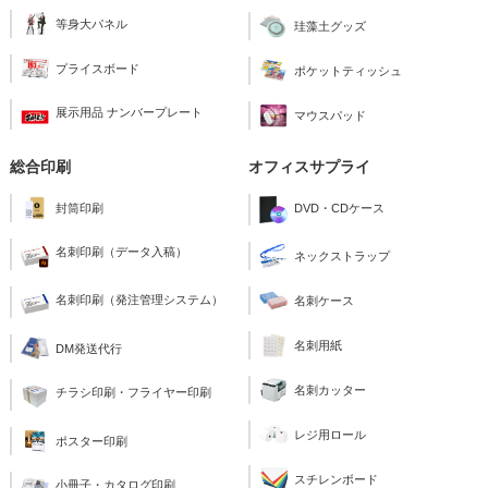
等身大パネル
珪藻土グッズ
プライスボード
ポケットティッシュ
展示用品 ナンバープレート
マウスパッド
総合印刷
オフィスサプライ
封筒印刷
DVD・CDケース
名刺印刷（データ入稿）
ネックストラップ
名刺印刷（発注管理システム）
名刺ケース
名刺用紙
DM発送代行
名刺カッター
チラシ印刷・フライヤー印刷
レジ用ロール
ポスター印刷
スチレンボード
小冊子・カタログ印刷