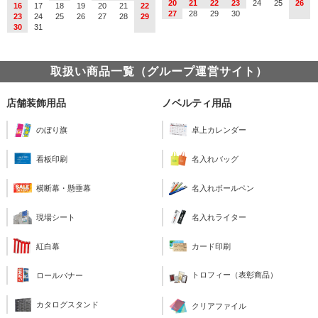
20
21
22
23
24
25
26
16
17
18
19
20
21
22
27
28
29
30
23
24
25
26
27
28
29
30
31
取扱い商品一覧（グループ運営サイト）
店舗装飾用品
ノベルティ用品
のぼり旗
卓上カレンダー
看板印刷
名入れバッグ
横断幕・懸垂幕
名入れボールペン
現場シート
名入れライター
紅白幕
カード印刷
トロフィー（表彰商品）
ロールバナー
カタログスタンド
クリアファイル