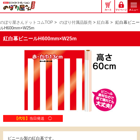
の
ぼ
り
のぼり屋さんドットコムTOP
>
のぼり付属品販売
>
紅白幕
>
紅白幕ビニー
屋
ルH600mm×W25m
さ
ん
紅白幕ビニールH600mm×W25m
ド
ッ
ト
コ
ム
【代引】
当日発送 ◯
ビニール製の紅白幕です。