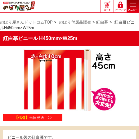
の
ぼ
り
のぼり屋さんドットコムTOP
>
のぼり付属品販売
>
紅白幕
>
紅白幕ビニー
屋
ルH450mm×W25m
さ
ん
紅白幕ビニール H450mm×W25m
ド
ッ
ト
コ
ム
【代引】
当日発送 ◯
ビニール製の紅白幕です。