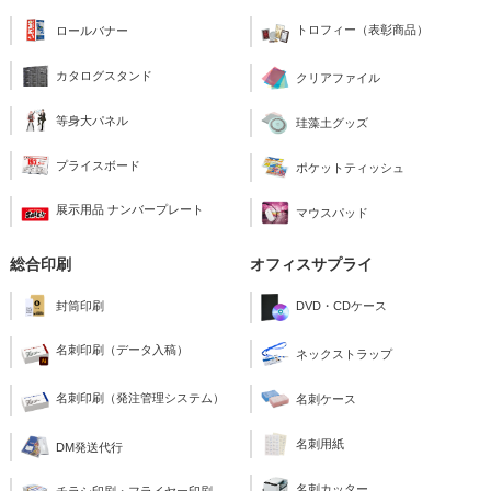
トロフィー（表彰商品）
ロールバナー
カタログスタンド
クリアファイル
等身大パネル
珪藻土グッズ
プライスボード
ポケットティッシュ
展示用品 ナンバープレート
マウスパッド
総合印刷
オフィスサプライ
封筒印刷
DVD・CDケース
名刺印刷（データ入稿）
ネックストラップ
名刺印刷（発注管理システム）
名刺ケース
名刺用紙
DM発送代行
名刺カッター
チラシ印刷・フライヤー印刷