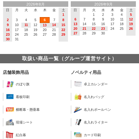
2026年8月
2026年9月
日
月
火
水
木
金
土
日
月
火
水
木
金
土
1
1
2
3
4
5
6
7
8
9
10
11
12
2
3
4
5
6
7
8
13
14
15
16
17
18
19
9
10
11
12
14
15
13
20
21
22
23
24
25
26
16
17
18
19
20
21
22
27
28
29
30
23
24
25
26
27
28
29
30
31
取扱い商品一覧（グループ運営サイト）
店舗装飾用品
ノベルティ用品
のぼり旗
卓上カレンダー
看板印刷
名入れバッグ
横断幕・懸垂幕
名入れボールペン
現場シート
名入れライター
紅白幕
カード印刷