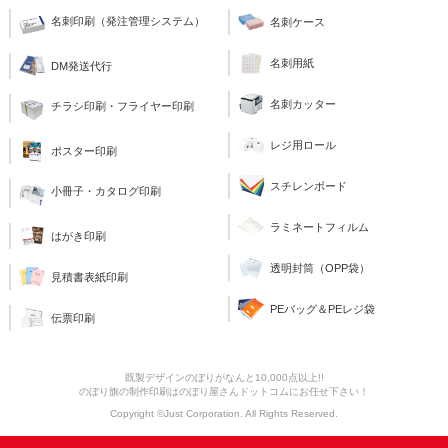
名刺印刷（発注管理システム）
名刺ケース
名刺用紙
DM発送代行
名刺カッター
チラシ印刷・フライヤー印刷
レジ用ロール
ポスター印刷
スチレンボード
小冊子・カタログ印刷
ラミネートフィルム
はがき印刷
透明封筒（OPP袋）
見積書表紙印刷
PEバッグ＆PEレジ袋
伝票印刷
既製デザインのぼりがなんと10,000点以上!!
のぼり旗の制作印刷はのぼり屋さんドットコムにお任せ下さい！
Copyright ©Just Corporation. All Rights Reserved.