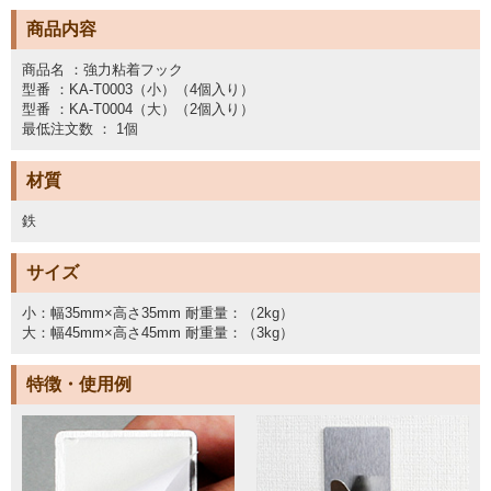
商品内容
商品名 ：強力粘着フック
型番 ：KA-T0003（小）（4個入り）
型番 ：KA-T0004（大）（2個入り）
最低注文数 ： 1個
材質
鉄
サイズ
小：幅35mm×高さ35mm 耐重量：（2kg）
大：幅45mm×高さ45mm 耐重量：（3kg）
特徴・使用例