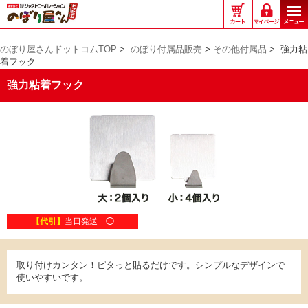
の
ぼ
り
のぼり屋さんドットコムTOP
>
のぼり付属品販売
>
その他付属品
>
強力粘
屋
着フック
さ
ん
強力粘着フック
ド
ッ
ト
コ
ム
【代引】
当日発送 ◯
取り付けカンタン！ピタっと貼るだけです。シンプルなデザインで
使いやすいです。