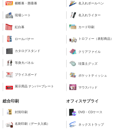
横断幕・懸垂幕
名入れボールペン
現場シート
名入れライター
紅白幕
カード印刷
トロフィー（表彰商品）
ロールバナー
カタログスタンド
クリアファイル
等身大パネル
珪藻土グッズ
プライスボード
ポケットティッシュ
展示用品 ナンバープレート
マウスパッド
総合印刷
オフィスサプライ
封筒印刷
DVD・CDケース
名刺印刷（データ入稿）
ネックストラップ