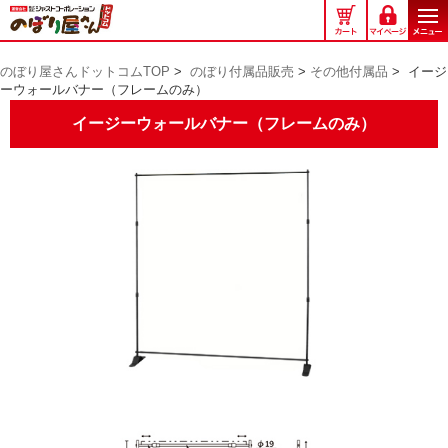
の
ぼ
り
のぼり屋さんドットコムTOP
>
のぼり付属品販売
>
その他付属品
>
イージ
屋
ーウォールバナー（フレームのみ）
さ
ん
イージーウォールバナー（フレームのみ）
ド
ッ
ト
コ
ム