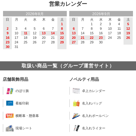
営業カレンダー
2026年8月
2026年9月
日
月
火
水
木
金
土
日
月
火
水
木
金
土
1
1
2
3
4
5
2
3
4
5
6
7
8
6
7
8
9
10
11
12
9
10
11
12
13
14
15
13
14
15
16
17
18
19
16
17
18
19
20
21
22
20
21
22
23
24
25
26
23
24
25
26
27
28
29
27
28
29
30
30
31
取扱い商品一覧（グループ運営サイト）
店舗装飾用品
ノベルティ用品
のぼり旗
卓上カレンダー
看板印刷
名入れバッグ
横断幕・懸垂幕
名入れボールペン
現場シート
名入れライター