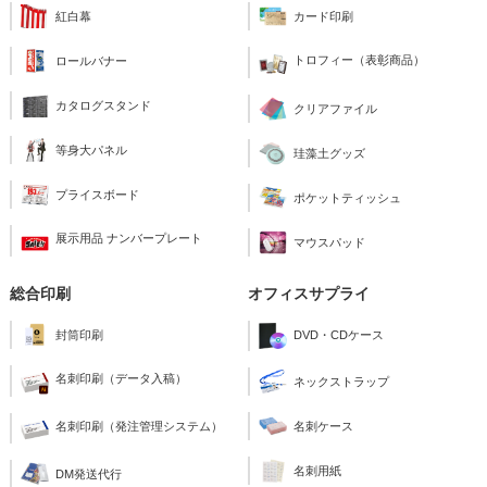
紅白幕
カード印刷
トロフィー（表彰商品）
ロールバナー
カタログスタンド
クリアファイル
等身大パネル
珪藻土グッズ
プライスボード
ポケットティッシュ
展示用品 ナンバープレート
マウスパッド
総合印刷
オフィスサプライ
封筒印刷
DVD・CDケース
名刺印刷（データ入稿）
ネックストラップ
名刺印刷（発注管理システム）
名刺ケース
名刺用紙
DM発送代行