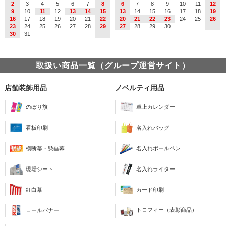
2
3
4
5
6
7
8
6
7
8
9
10
11
12
9
10
11
12
13
14
15
13
14
15
16
17
18
19
16
17
18
19
20
21
22
20
21
22
23
24
25
26
23
24
25
26
27
28
29
27
28
29
30
30
31
取扱い商品一覧（グループ運営サイト）
店舗装飾用品
ノベルティ用品
のぼり旗
卓上カレンダー
看板印刷
名入れバッグ
横断幕・懸垂幕
名入れボールペン
現場シート
名入れライター
紅白幕
カード印刷
トロフィー（表彰商品）
ロールバナー