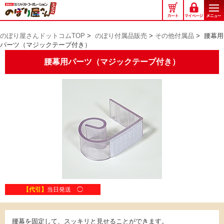
の
ぼ
り
のぼり屋さんドットコムTOP
>
のぼり付属品販売
>
その他付属品
>
腰幕用
屋
パーツ（マジックテープ付き）
さ
ん
腰幕用パーツ（マジックテープ付き）
ド
ッ
ト
コ
ム
【代引】
当日発送 ◯
腰幕を固定して、スッキリと見せることができます。