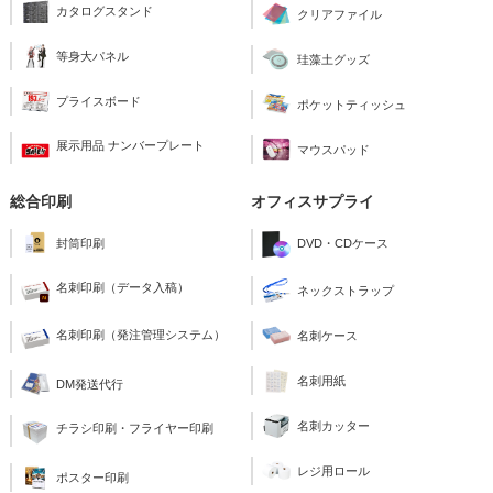
カタログスタンド
クリアファイル
等身大パネル
珪藻土グッズ
プライスボード
ポケットティッシュ
展示用品 ナンバープレート
マウスパッド
総合印刷
オフィスサプライ
封筒印刷
DVD・CDケース
名刺印刷（データ入稿）
ネックストラップ
名刺印刷（発注管理システム）
名刺ケース
名刺用紙
DM発送代行
名刺カッター
チラシ印刷・フライヤー印刷
レジ用ロール
ポスター印刷