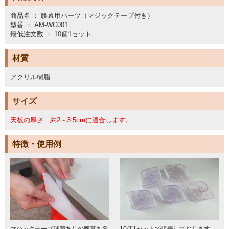
商品名 ： 腰幕用パーツ（マジックテープ付き）
型番 ： AM-WC001
最低注文数 ： 10個1セット
材質
アクリル樹脂
サイズ
天板の厚さ 約2～3.5cmに適合します。
特徴・使用例
マジックテープ縫製ありの腰幕を希
10個1セットで販売しております。