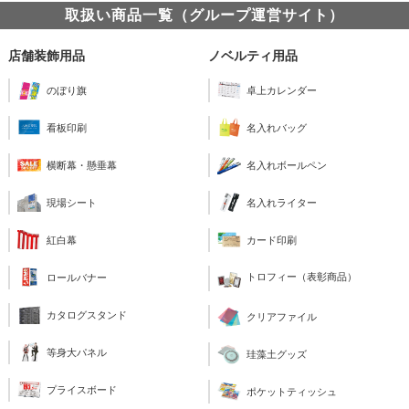
取扱い商品一覧（グループ運営サイト）
店舗装飾用品
ノベルティ用品
のぼり旗
卓上カレンダー
看板印刷
名入れバッグ
横断幕・懸垂幕
名入れボールペン
現場シート
名入れライター
紅白幕
カード印刷
トロフィー（表彰商品）
ロールバナー
カタログスタンド
クリアファイル
等身大パネル
珪藻土グッズ
プライスボード
ポケットティッシュ