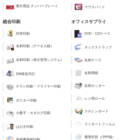
展示用品 ナンバープレート
マウスパッド
総合印刷
オフィスサプライ
封筒印刷
DVD・CDケース
名刺印刷（データ入稿）
ネックストラップ
名刺印刷（発注管理システム）
名刺ケース
名刺用紙
DM発送代行
名刺カッター
チラシ印刷・フライヤー印刷
レジ用ロール
ポスター印刷
スチレンボード
小冊子・カタログ印刷
ラミネートフィルム
はがき印刷
透明封筒（OPP袋）
見積書表紙印刷