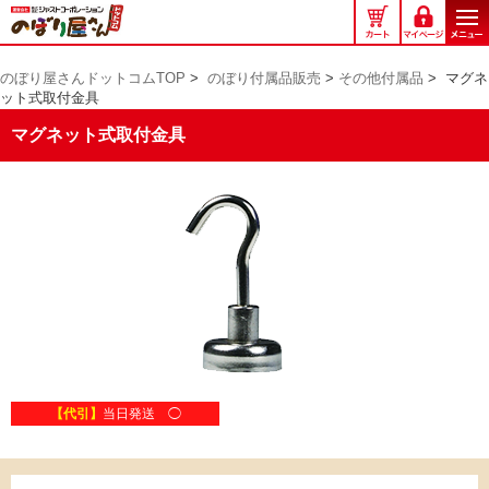
の
ぼ
り
のぼり屋さんドットコムTOP
>
のぼり付属品販売
>
その他付属品
>
マグネ
屋
ット式取付金具
さ
ん
マグネット式取付金具
ド
ッ
ト
コ
ム
【代引】
当日発送 ◯